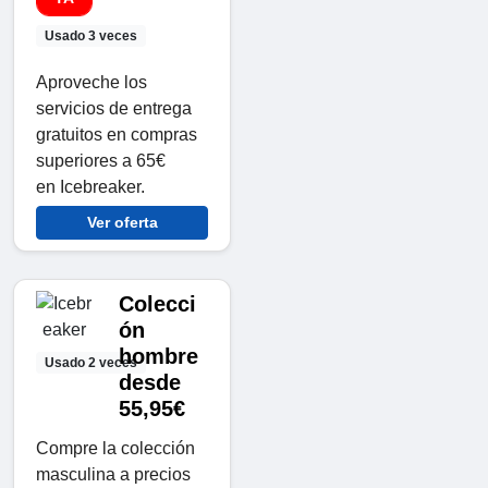
Usado 3 veces
Aproveche los
servicios de entrega
gratuitos en compras
superiores a 65€
en Icebreaker.
Ver oferta
Colecci
ón
hombre
Usado 2 veces
desde
55,95€
Compre la colección
masculina a precios