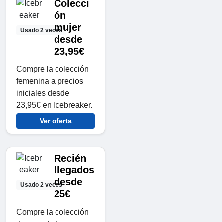
Colecci
ón
mujer
Usado 2 veces
desde
23,95€
Compre la colección
femenina a precios
iniciales desde
23,95€ en Icebreaker.
Ver oferta
Recién
llegados
desde
Usado 2 veces
25€
Compre la colección