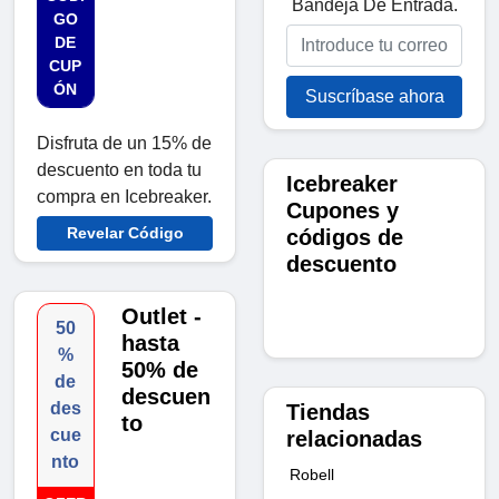
Bandeja De Entrada.
GO
DE
CUP
ÓN
Suscríbase ahora
Disfruta de un 15% de
descuento en toda tu
Icebreaker
compra en Icebreaker.
Cupones y
Revelar Código
códigos de
descuento
Outlet -
50
hasta
%
50% de
de
descuen
des
Tiendas
to
cue
relacionadas
nto
Robell