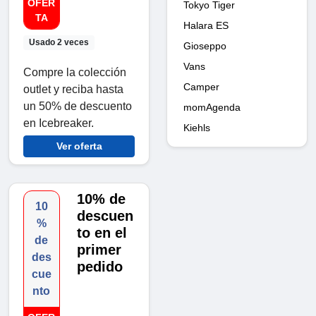
OFER
Tokyo Tiger
TA
Halara ES
Usado 2 veces
Gioseppo
Vans
Compre la colección
Camper
outlet y reciba hasta
un 50% de descuento
momAgenda
en Icebreaker.
Kiehls
Ver oferta
10% de
10
descuen
%
to en el
de
primer
des
pedido
cue
nto