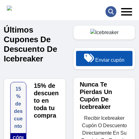
Últimos
Cupones De
Descuento De
Icebreaker
Enviar cupón
Nunca Te
15% de
15
Pierdas Un
descuen
%
Cupón De
to en
de
Icebreaker
toda tu
des
compra
Recibir Icebreaker
cue
Cupón O Descuento
nto
Directamente En Su
CÓDI