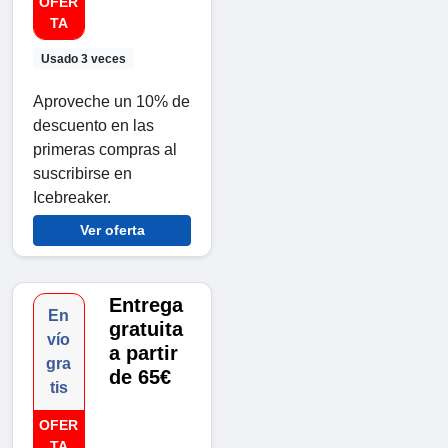
OFER
TA
Usado 3 veces
Aproveche un 10% de
descuento en las
primeras compras al
suscribirse en
Icebreaker.
Ver oferta
Entrega
En
gratuita
vío
a partir
gra
de 65€
tis
OFER
TA