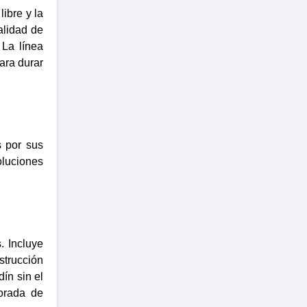
ibre y la
alidad de
 La línea
ara durar
s por sus
oluciones
. Incluye
strucción
ín sin el
porada de