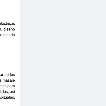
léctricas
Su diseño
ecomienda
ar de los
de masaje
ales para
idos, así
bituales.