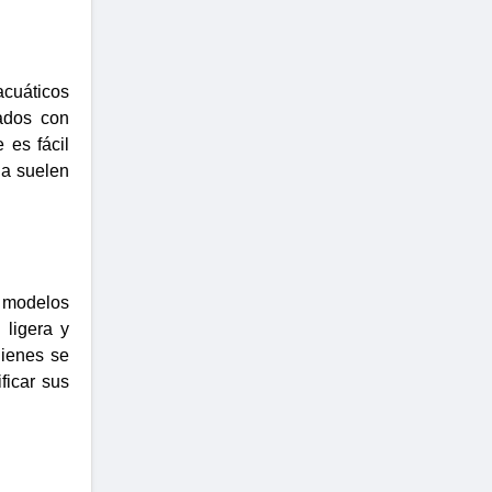
acuáticos
cados con
 es fácil
da suelen
y modelos
 ligera y
uienes se
ficar sus