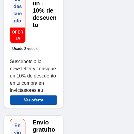
un -
des
10% de
cue
descuen
nto
to
OFER
TA
Usado 2 veces
Suscríbete a la
newsletter y consigue
un 10% de descuento
en tu compra en
invictastores.eu
Ver oferta
Envío
En
gratuito
vío