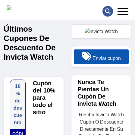
Últimos
Cupones De
Descuento De
Invicta Watch
Enviar cupón
Nunca Te
Cupón
10
Pierdas Un
del 10%
%
Cupón De
para
de
Invicta Watch
todo el
des
sitio
Recibir Invicta Watch
cue
Cupón O Descuento
nto
Directamente En Su
CÓDI