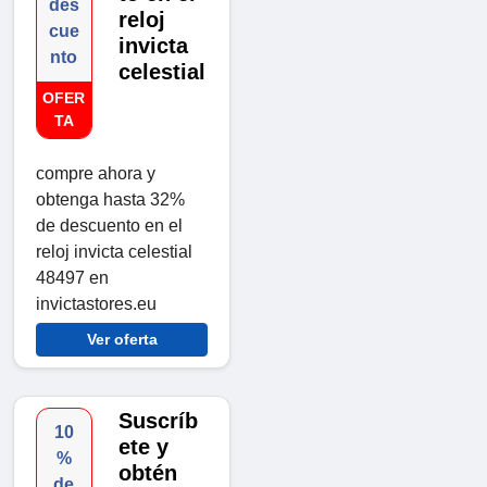
des
reloj
cue
invicta
nto
celestial
OFER
TA
compre ahora y
obtenga hasta 32%
de descuento en el
reloj invicta celestial
48497 en
invictastores.eu
Ver oferta
Suscríb
10
ete y
%
obtén
de