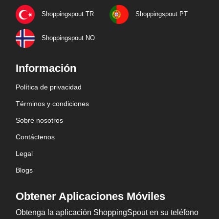
Shoppingspout TR
Shoppingspout PT
Shoppingspout NO
Información
Política de privacidad
Términos y condiciones
Sobre nosotros
Contáctenos
Legal
Blogs
Obtener Aplicaciones Móviles
Obtenga la aplicación ShoppingSpout en su teléfono