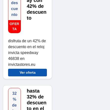
ay con
des
42% de
cue
descuen
nto
to
OFER
TA
disfruta de un 42% de
descuento en el reloj
invicta speedway
46838 en
invictastores.eu
Ver oferta
hasta
32
32% de
%
descuen
de
to en el