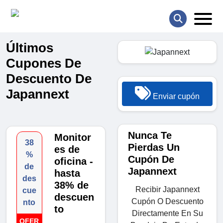
Últimos
Cupones De
Descuento De
Japannext
Enviar cupón
Nunca Te
Monitor
38
Pierdas Un
es de
%
Cupón De
oficina -
de
Japannext
hasta
des
38% de
Recibir Japannext
cue
descuen
Cupón O Descuento
nto
to
Directamente En Su
OFER