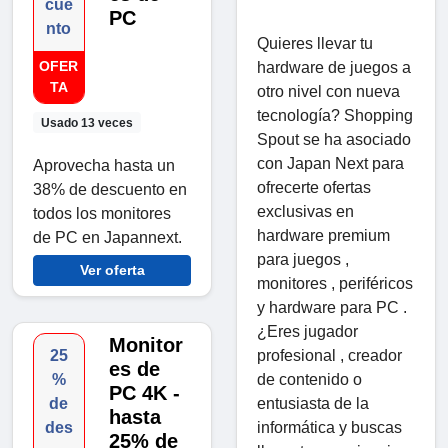
cue
PC
nto
Quieres llevar tu
OFER
hardware de juegos a
TA
otro nivel con nueva
tecnología? Shopping
Usado 13 veces
Spout se ha asociado
con Japan Next para
Aprovecha hasta un
ofrecerte ofertas
38% de descuento en
exclusivas en
todos los monitores
hardware premium
de PC en Japannext.
para juegos ,
Ver oferta
monitores , periféricos
y hardware para PC .
¿Eres jugador
Monitor
25
profesional , creador
es de
%
de contenido o
PC 4K -
de
entusiasta de la
hasta
des
informática y buscas
25% de