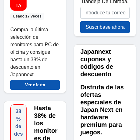
Bandeja De Entrada.
TA
Usado 17 veces
Suscríbase ahora
Compra la última
selección de
monitores para PC de
Japannext
oficina y consigue
cupones y
hasta un 38% de
códigos de
descuento en
descuento
Japannext.
Ver oferta
Disfruta de las
ofertas
especiales de
Hasta
Japan Next en
38
38% de
hardware
%
los
premium para
de
monitor
juegos.
des
es de