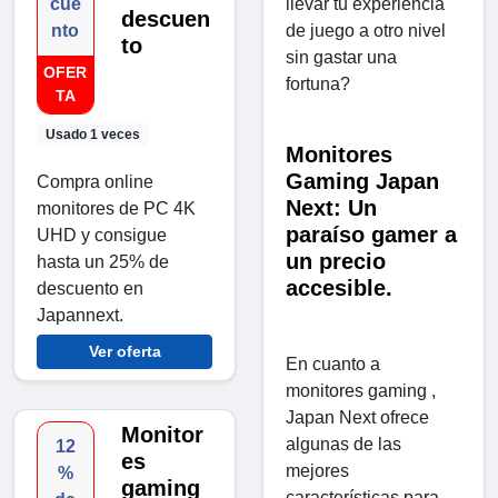
cue
llevar tu experiencia
descuen
nto
de juego a otro nivel
to
sin gastar una
OFER
fortuna?
TA
Usado 1 veces
Monitores
Gaming Japan
Compra online
Next: Un
monitores de PC 4K
paraíso gamer a
UHD y consigue
un precio
hasta un 25% de
accesible.
descuento en
Japannext.
Ver oferta
En cuanto a
monitores gaming ,
Japan Next ofrece
Monitor
algunas de las
12
es
mejores
%
gaming
características para