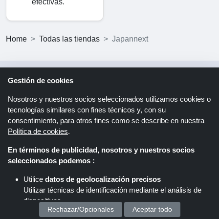
efectivas.
Home
Todas las tiendas
Japannext
Gestión de cookies
Hoja informativa
Nosotros y nuestros socios seleccionados utilizamos cookies o
tecnologías similares con fines técnicos y, con su
Registro
consentimiento, para otros fines como se describe en nuestra
Política de cookies
.
Al hacer clic en "Registrarse", se registra para recibir
En términos de publicidad, nosotros y nuestros socios
el boletín informativo de Shoppingspout. Puede
seleccionados podemos :
encontrar más información en la declaración de
Utilice
datos de geolocalización precisos
protección de datos.
Utilizar técnicas de identificación mediante el análisis de
dispositivos.
Rechazar/Opcionales
Aceptar todo
Almacenar y/o acceder a información en un dispositivo