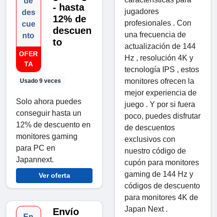
de
- hasta
jugadores
des
12% de
profesionales . Con
cue
descuen
una frecuencia de
nto
to
actualización de 144
OFER
Hz , resolución 4K y
TA
tecnología IPS , estos
monitores ofrecen la
Usado 9 veces
mejor experiencia de
Solo ahora puedes
juego . Y por si fuera
conseguir hasta un
poco, puedes disfrutar
12% de descuento en
de descuentos
monitores gaming
exclusivos con
para PC en
nuestro código de
Japannext.
cupón para monitores
gaming de 144 Hz y
Ver oferta
códigos de descuento
para monitores 4K de
Japan Next .
Envío
En