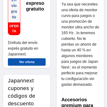
expreso
Ya sea que necesites
vío
gratuito
una oferta de monitor
gra
curvo para juegos o
tis
una promoción de
OFER
monitor ultra ancho de
TA
165 Hz , lo tenemos
cubierto. No te
Disfruta del envío
pierdas un ahorro de
exprés gratuito en
hasta un 40 % en
Japannext.
algunos monitores
para juegos de Japan
Ver oferta
Next : es el momento
perfecto para mejorar
tu configuración sin
Japannext
gastar demasiado.
cupones y
códigos de
Accesorios
descuento
premium para