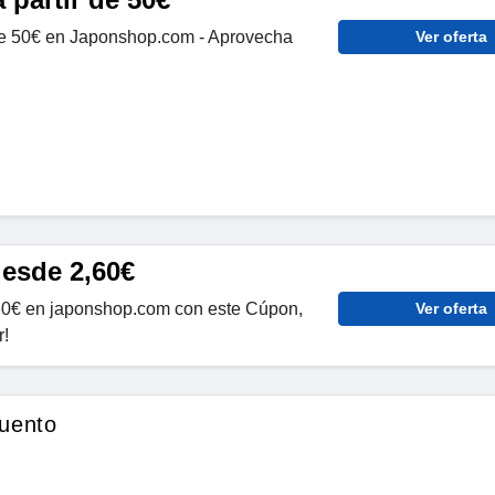
r de 50€ en Japonshop.com - Aprovecha
Ver oferta
desde 2,60€
60€ en japonshop.com con este Cúpon,
Ver oferta
!
uento