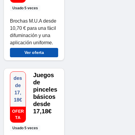
Usado 5 veces
Brochas M.U.A desde
10,70 € para una fácil
difuminación y una
aplicación uniforme.
Ver oferta
Juegos
des
de
de
pinceles
17,
básicos
18€
desde
17,18€
OFER
TA
Usado 5 veces