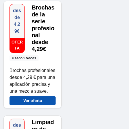
Brochas
des
de la
de
serie
4,2
profesio
9€
nal
desde
OFER
TA
4,29€
Usado 5 veces
Brochas profesionales
desde 4,29 € para una
aplicación precisa y
una mezcla suave.
Ver oferta
Limpiad
des