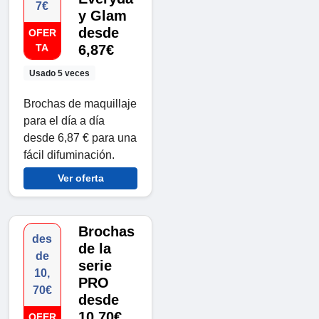
7€
y Glam
desde
OFER
TA
6,87€
Usado 5 veces
Brochas de maquillaje
para el día a día
desde 6,87 € para una
fácil difuminación.
Ver oferta
Brochas
des
de la
de
serie
10,
PRO
70€
desde
10,70€
OFER