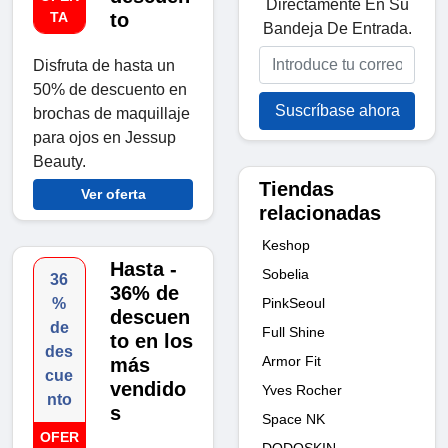
Directamente En Su
TA
to
Bandeja De Entrada.
Disfruta de hasta un
50% de descuento en
Suscríbase ahora
brochas de maquillaje
para ojos en Jessup
Beauty.
Tiendas
Ver oferta
relacionadas
Keshop
Hasta -
Sobelia
36
36% de
PinkSeoul
%
descuen
de
Full Shine
to en los
des
Armor Fit
más
cue
vendido
Yves Rocher
nto
s
Space NK
OFER
DODOSKIN