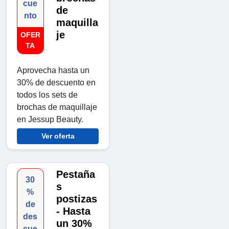
cue
de
nto
maquilla
je
OFER
TA
Aprovecha hasta un
30% de descuento en
todos los sets de
brochas de maquillaje
en Jessup Beauty.
Ver oferta
Pestaña
30
s
%
postizas
de
- Hasta
des
un 30%
cue