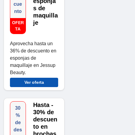
esponja
cue
s de
nto
maquilla
je
OFER
TA
Aprovecha hasta un
36% de descuento en
esponjas de
maquillaje en Jessup
Beauty.
Ver oferta
Hasta -
30
30% de
%
descuen
de
to en
des
brochas