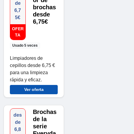
or de
de
brochas
6,7
desde
5€
6,75€
OFER
TA
Usado 5 veces
Limpiadores de
cepillos desde 6,75 €
para una limpieza
rápida y eficaz.
Ver oferta
Brochas
des
de la
de
serie
6,8
Everyda