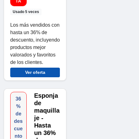
TA
Usado 5 veces
Los más vendidos con
hasta un 36% de
descuento, incluyendo
productos mejor
valorados y favoritos
de los clientes.
Ver oferta
Esponja
36
de
%
maquilla
de
je -
des
Hasta
cue
un 36%
nto