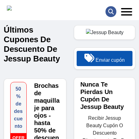
Últimos
Cupones De
Descuento De
Jessup Beauty
Enviar cupón
Nunca Te
Brochas
50
Pierdas Un
de
%
Cupón De
maquilla
de
Jessup Beauty
je para
des
ojos -
Recibir Jessup
cue
hasta
Beauty Cupón O
nto
50% de
Descuento
descuen
OFER