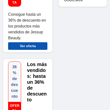
TA
Consigue hasta un
36% de descuento en
los productos más
vendidos de Jessup
Beauty.
Ver oferta
Los más
36
vendido
%
s: hasta
de
un 36%
des
de
cue
descuen
nto
to
OFER