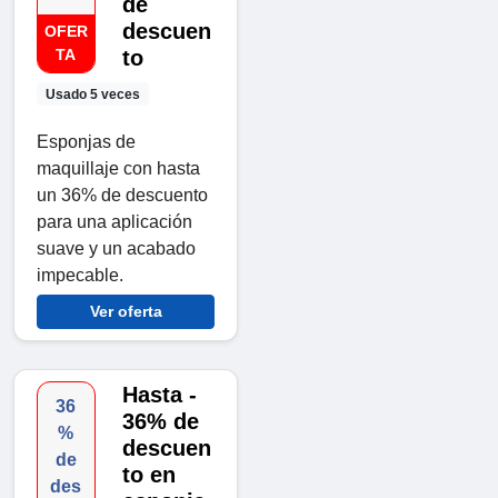
de
descuen
OFER
TA
to
Usado 5 veces
Esponjas de
maquillaje con hasta
un 36% de descuento
para una aplicación
suave y un acabado
impecable.
Ver oferta
Hasta -
36
36% de
%
descuen
de
to en
des