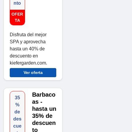
nto
OFER
TA
Disfruta del mejor
SPA y aprovecha
hasta un 40% de
descuento en
kiefergarden.com.
Ver oferta
Barbaco
35
as -
%
hasta un
de
35% de
des
descuen
cue
to