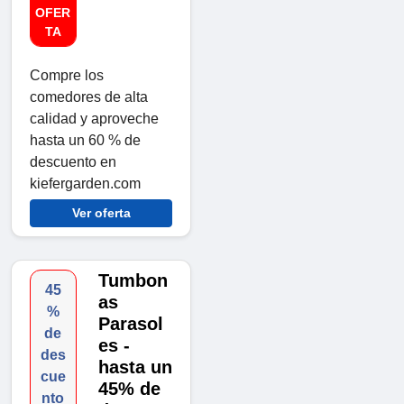
OFER
TA
Compre los
comedores de alta
calidad y aproveche
hasta un 60 % de
descuento en
kiefergarden.com
Ver oferta
Tumbon
45
as
%
Parasol
de
es -
des
hasta un
cue
45% de
nto