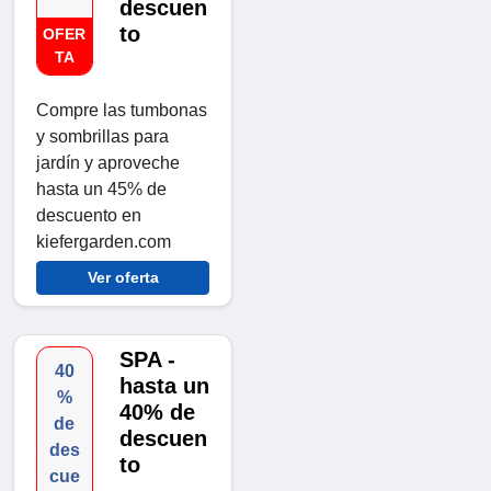
descuen
to
OFER
TA
Compre las tumbonas
y sombrillas para
jardín y aproveche
hasta un 45% de
descuento en
kiefergarden.com
Ver oferta
SPA -
40
hasta un
%
40% de
de
descuen
des
to
cue