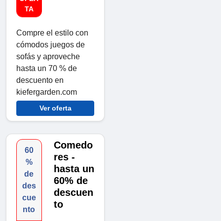
TA
Compre el estilo con
cómodos juegos de
sofás y aproveche
hasta un 70 % de
descuento en
kiefergarden.com
Ver oferta
Comedo
60
res -
%
hasta un
de
60% de
des
descuen
cue
to
nto