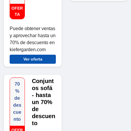
OFER
TA
Puede obtener ventas
y aprovechar hasta un
70% de descuento en
kiefergarden.com
Ver oferta
Conjunt
70
os sofá
%
- hasta
de
un 70%
des
de
cue
descuen
nto
to
OFER