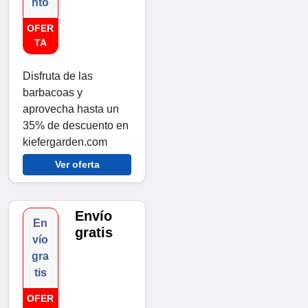
nto
OFER
TA
Disfruta de las
barbacoas y
aprovecha hasta un
35% de descuento en
kiefergarden.com
Ver oferta
Envío
En
gratis
vío
gra
tis
OFER