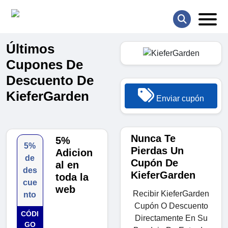
Últimos
Cupones De
Descuento De
KieferGarden
Enviar cupón
Nunca Te
5%
5%
Pierdas Un
Adicion
de
Cupón De
al en
des
KieferGarden
toda la
cue
web
Recibir KieferGarden
nto
Cupón O Descuento
CÓDI
Directamente En Su
GO