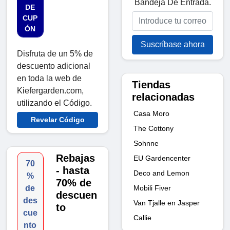
Bandeja De Entrada.
DE
CUP
ÓN
Suscríbase ahora
Disfruta de un 5% de
descuento adicional
en toda la web de
Tiendas
Kiefergarden.com,
relacionadas
utilizando el Código.
Casa Moro
Revelar Código
The Cottony
Sohnne
Rebajas
EU Gardencenter
70
- hasta
Deco and Lemon
%
70% de
Mobili Fiver
de
descuen
des
Van Tjalle en Jasper
to
cue
Callie
nto