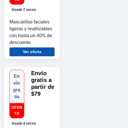
Usado 7 veces
Mascarillas faciales
ligeras y reutilizables
con hasta un 40% de
descuento.
Ver oferta
Envío
En
gratis a
vío
partir de
gra
$79
tis
OFER
TA
Usado 4 veces