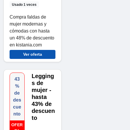
Usado 1 veces
Compra faldas de
mujer modernas y
cómodas con hasta
un 48% de descuento
en kistania.com
Ver oferta
Legging
43
s de
%
mujer -
de
hasta
des
43% de
cue
descuen
nto
to
OFER