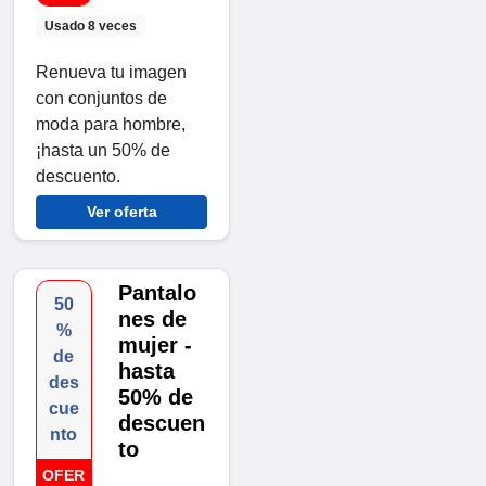
Usado 8 veces
Renueva tu imagen
con conjuntos de
moda para hombre,
¡hasta un 50% de
descuento.
Ver oferta
Pantalo
50
nes de
%
mujer -
de
hasta
des
50% de
cue
descuen
nto
to
OFER