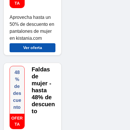
TA
Aprovecha hasta un
50% de descuento en
pantalones de mujer
en kistania.com
Ver oferta
Faldas
48
de
%
mujer -
de
hasta
des
48% de
cue
descuen
nto
to
OFER
TA