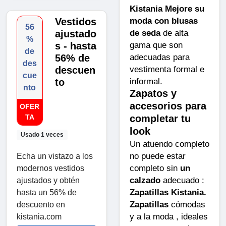
Kistania Mejore su
moda con blusas
Vestidos
56
de seda
de alta
ajustado
%
gama que son
s - hasta
de
adecuadas para
56% de
des
vestimenta formal e
descuen
cue
informal.
to
nto
Zapatos y
accesorios para
OFER
completar tu
TA
look
Usado 1 veces
Un atuendo completo
no puede estar
Echa un vistazo a los
completo sin
un
modernos vestidos
calzado
adecuado :
ajustados y obtén
Zapatillas Kistania.
hasta un 56% de
Zapatillas
cómodas
descuento en
y a la moda , ideales
kistania.com