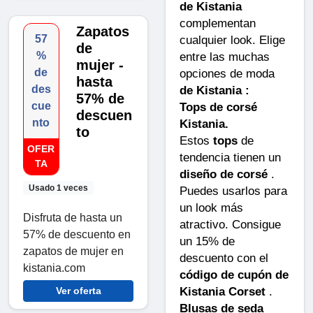
de Kistania
complementan
Zapatos
57
cualquier look. Elige
de
%
entre las muchas
mujer -
de
opciones de moda
hasta
des
de Kistania :
57% de
cue
Tops de corsé
descuen
nto
Kistania.
to
Estos
tops
de
OFER
tendencia tienen un
TA
diseño de corsé
.
Usado 1 veces
Puedes usarlos para
un look más
Disfruta de hasta un
atractivo. Consigue
57% de descuento en
un 15% de
zapatos de mujer en
descuento con el
kistania.com
código de cupón de
Kistania Corset
.
Ver oferta
Blusas de seda