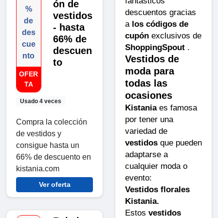
fantásticos
ón de
%
descuentos gracias
vestidos
de
a
los códigos de
- hasta
des
cupón
exclusivos de
66% de
cue
ShoppingSpout
.
descuen
nto
Vestidos de
to
moda para
OFER
todas las
TA
ocasiones
Usado 4 veces
Kistania
es famosa
por tener una
Compra la colección
variedad de
de vestidos y
vestidos
que pueden
consigue hasta un
adaptarse a
66% de descuento en
cualquier moda o
kistania.com
evento:
Ver oferta
Vestidos florales
Kistania.
Estos
vestidos