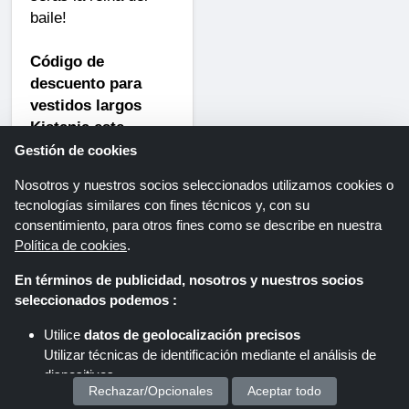
baile!
Código de
descuento para
vestidos largos
Kistania este
verano
: La mejor
Gestión de cookies
temporada para
Nosotros y nuestros socios seleccionados utilizamos cookies o
vestidos largos
tecnologías similares con fines técnicos y, con su
frescos . El
verano
consentimiento, para otros fines como se describe en nuestra
ya está aquí, y es la
Política de cookies
.
mejor época para
lucir
vestidos
En términos de publicidad, nosotros y nuestros socios
seleccionados podemos :
largos
con la ayuda
de
los códigos de
Utilice
datos de geolocalización precisos
descuento Kistania
Utilizar técnicas de identificación mediante el análisis de
disponibles en
dispositivos.
ShoppingSpout
.
Rechazar/Opcionales
Aceptar todo
Almacenar y/o acceder a información en un dispositivo