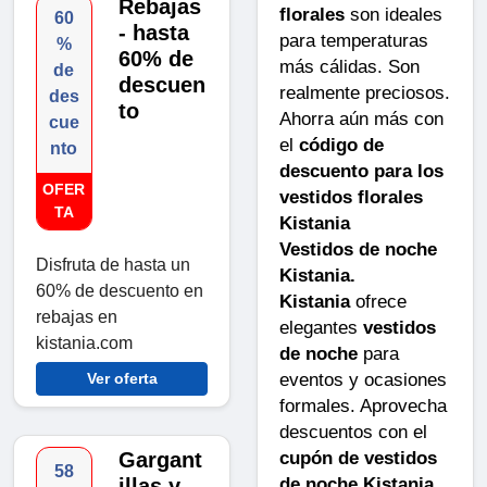
Rebajas
florales
son ideales
60
- hasta
para temperaturas
%
60% de
más cálidas. Son
de
descuen
realmente preciosos.
des
to
Ahorra aún más con
cue
el
código de
nto
descuento para los
OFER
vestidos florales
TA
Kistania
Vestidos de noche
Disfruta de hasta un
Kistania.
60% de descuento en
Kistania
ofrece
rebajas en
elegantes
vestidos
kistania.com
de noche
para
eventos y ocasiones
Ver oferta
formales. Aprovecha
descuentos con el
cupón de vestidos
Gargant
58
de noche Kistania
illas y