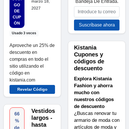
Bandeja De Entrada.
marzo 18,
GO
2027
DE
CUP
ÓN
Suscríbase ahora
Usado 3 veces
Aproveche un 25% de
Kistania
descuento en
Cupones y
compras en todo el
códigos de
sitio utilizando el
descuento
código en
Explora Kistania
kistania.com
Fashion y ahorra
Revelar Código
mucho con
nuestros códigos
de descuento
Vestidos
¿Buscas renovar tu
66
largos -
armario de moda con
%
hasta
artículos de moda y
de