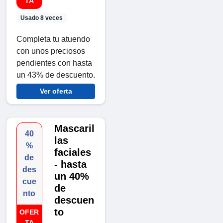
TA
Usado 8 veces
Completa tu atuendo
con unos preciosos
pendientes con hasta
un 43% de descuento.
Ver oferta
Mascaril
40
las
%
faciales
de
- hasta
des
un 40%
cue
de
nto
descuen
to
OFER
TA