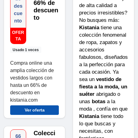
66% de
de alta calidad a
des
descuen
precios irresistibles?
cue
to
No busques más:
nto
Kistania
tiene una
OFER
colección fenomenal
TA
de ropa, zapatos y
accesorios
Usado 1 veces
fabulosos, diseñados
Compra online una
a la perfección para
amplia colección de
cada ocasión. Ya
vestidos largos con
sea un
vestido de
hasta un 66% de
fiesta a la moda, un
descuento en
suéter
abrigado o
kistania.com
unas
botas
a la
moda , confía en que
Ver oferta
Kistania
tiene todo
lo que buscas y
necesitas, con
Colecci
66