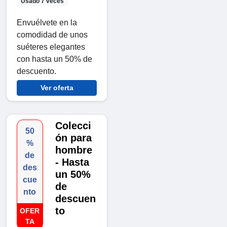
Usado 7 veces
Envuélvete en la
comodidad de unos
suéteres elegantes
con hasta un 50% de
descuento.
Ver oferta
Colecci
50
ón para
%
hombre
de
- Hasta
des
un 50%
cue
de
nto
descuen
to
OFER
TA