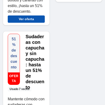
bolsos y carteras con
estilo, ¡hasta un 51%
de descuento.
Ver oferta
Sudader
51
as con
%
capucha
de
y sin
des
capucha
cue
: hasta
nto
un 51%
de
OFER
TA
descuen
to
Usado 7 veces
Mantente cómodo con
sudaderas con