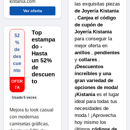
kistania.com
las exquisitas piezas
de Joyería Kistania
Ver oferta
. Canjea el código
de cupón de
Joyería Kistania
Top
52
para conseguir la
estampa
%
mejor oferta en
do -
de
anillos
,
pendientes
Hasta
des
y
collares .
un 52%
cue
¡Descuentos
de
nto
increíbles y una
descuen
gran variedad de
to
OFER
opciones de moda!
TA
¡Kistania
es el lugar
Usado 5 veces
ideal para todas tus
necesidades de
Mejora tu look casual
moda ! ¡Aprovecha
con modernas
hoy mismo los
camisetas gráficas,
últimos
códigos de