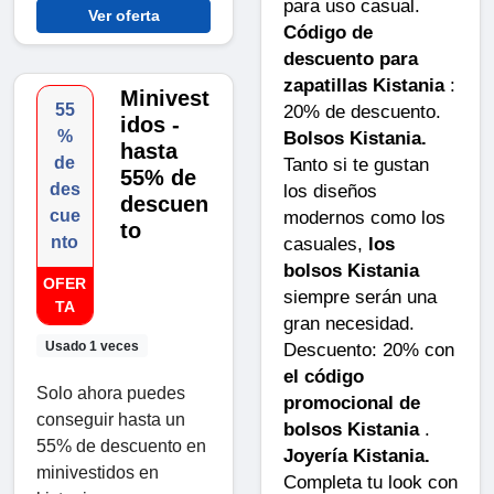
para uso casual.
Ver oferta
Código de
descuento para
zapatillas Kistania
:
Minivest
20% de descuento.
55
idos -
Bolsos Kistania.
%
hasta
Tanto si te gustan
de
55% de
los diseños
des
descuen
modernos como los
cue
to
casuales,
los
nto
bolsos Kistania
OFER
siempre serán una
TA
gran necesidad.
Usado 1 veces
Descuento: 20% con
el código
Solo ahora puedes
promocional de
conseguir hasta un
bolsos Kistania
.
55% de descuento en
Joyería Kistania.
minivestidos en
Completa tu look con