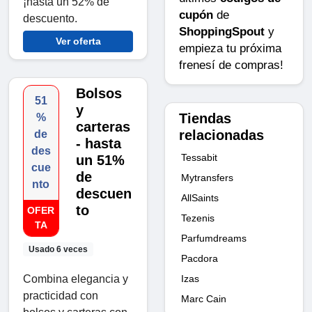
¡hasta un 52% de
cupón
de
descuento.
ShoppingSpout
y
Ver oferta
empieza tu próxima
frenesí de compras!
Bolsos
51
y
Tiendas
%
carteras
relacionadas
de
- hasta
des
Tessabit
un 51%
cue
de
Mytransfers
nto
descuen
AllSaints
to
OFER
Tezenis
TA
Parfumdreams
Usado 6 veces
Pacdora
Combina elegancia y
Izas
practicidad con
Marc Cain