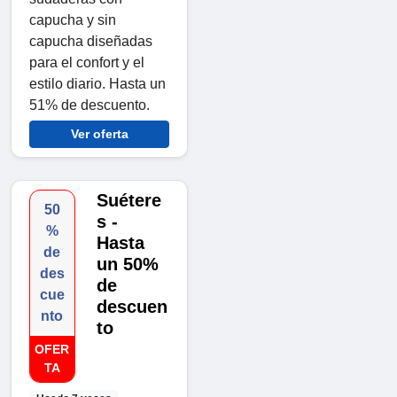
capucha y sin
capucha diseñadas
para el confort y el
estilo diario. Hasta un
51% de descuento.
Ver oferta
Suétere
50
s -
%
Hasta
de
un 50%
des
de
cue
descuen
nto
to
OFER
TA