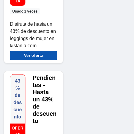
TA
Usado 1 veces
Disfruta de hasta un
43% de descuento en
leggings de mujer en
kistania.com
Ver oferta
Pendien
43
tes -
%
Hasta
de
un 43%
des
de
cue
descuen
nto
to
OFER