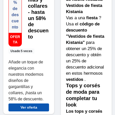
%
Vestidos de fiesta
collares
de
Kistania
- hasta
des
Vas a una
fiesta
?
un 58%
cue
Usa el
código de
de
nto
descuento
descuen
"Vestidos de fiesta
to
OFER
Kistania"
para
TA
obtener un 25% de
Usado 5 veces
descuento y obtén
un 25% de
Añade un toque de
descuento adicional
elegancia con
en estos hermosos
nuestros modernos
vestidos
.
diseños de
Tops y corsés
gargantillas y
de moda para
collares, ¡hasta un
completar tu
58% de descuento.
look
Ver oferta
Los tops y corsés