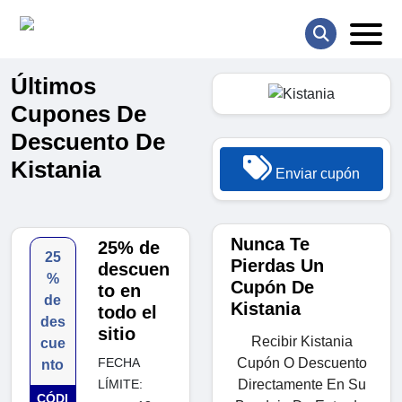
Últimos
Cupones De
Descuento De
Kistania
Enviar cupón
Nunca Te
25% de
25
Pierdas Un
descuen
%
Cupón De
to en
de
Kistania
todo el
des
sitio
Recibir Kistania
cue
Cupón O Descuento
FECHA
nto
Directamente En Su
LÍMITE:
CÓDI