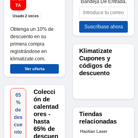
Bandeja De Entrada.
TA
Usado 2 veces
Suscríbase ahora
Obtenga un 10% de
descuento en su
primera compra
Klimatizate
registrándose en
Cupones y
klimatizate.com.
códigos de
Ver oferta
descuento
Colecci
65
ón de
%
calentad
de
Tiendas
ores -
des
relacionadas
hasta
cue
65% de
Haotian Laser
nto
descuen