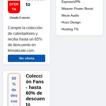
ExpressVPN
to
OFER
Weaver Power Boost
TA
Meze Audio
Usado 2 veces
Hozo Design
Compre la colección
Hosting TG
de calentadores y
reciba hasta un 65%
de descuento en
klimatizate.com.
Ver oferta
Colecci
60
ón Fans
%
- hasta
de
60% de
des
descuen
cue
to