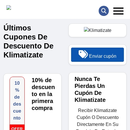
Últimos
Cupones De
Descuento De
Klimatizate
Enviar cupón
Nunca Te
10% de
10
Pierdas Un
descuen
%
Cupón De
to en la
de
Klimatizate
primera
des
compra
Recibir Klimatizate
cue
Cupón O Descuento
nto
Directamente En Su
OFER