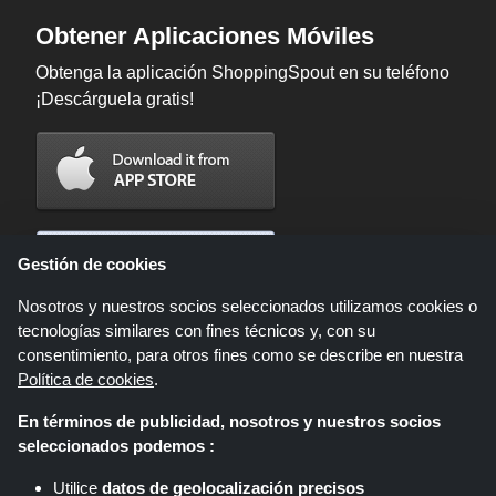
Obtener Aplicaciones Móviles
Obtenga la aplicación ShoppingSpout en su teléfono
¡Descárguela gratis!
Gestión de cookies
Nosotros y nuestros socios seleccionados utilizamos cookies o
tecnologías similares con fines técnicos y, con su
consentimiento, para otros fines como se describe en nuestra
Política de cookies
.
En términos de publicidad, nosotros y nuestros socios
Shoppingspout.com/es es un sitio web que presenta ofertas, descuentos y
seleccionados podemos :
cupones; Estas ofertas u ofertas están disponibles a través de diferentes
redes de afiliados. Shoppingspout.com/es o su personal no participan
Utilice
datos de geolocalización precisos
cuando usted realiza una compra a través de estos enlaces,