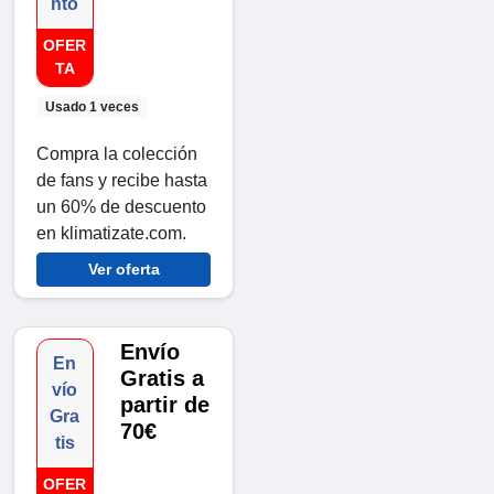
nto
OFER
TA
Usado 1 veces
Compra la colección
de fans y recibe hasta
un 60% de descuento
en klimatizate.com.
Ver oferta
Envío
En
Gratis a
vío
partir de
Gra
70€
tis
OFER