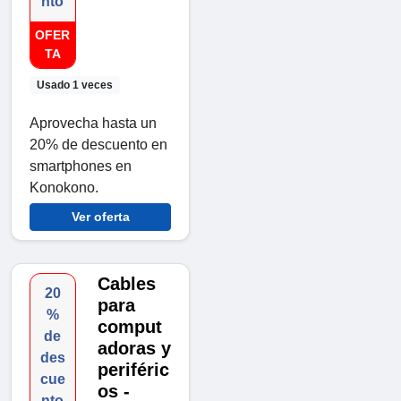
nto
OFER
TA
Usado 1 veces
Aprovecha hasta un
20% de descuento en
smartphones en
Konokono.
Ver oferta
Cables
20
para
%
comput
de
adoras y
des
periféric
cue
os -
nto