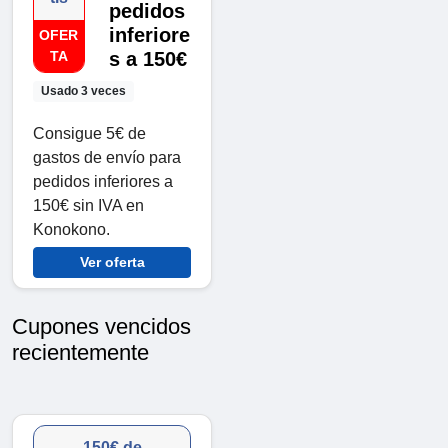
pedidos
inferiore
OFER
TA
s a 150€
Usado 3 veces
Consigue 5€ de
gastos de envío para
pedidos inferiores a
150€ sin IVA en
Konokono.
Ver oferta
Cupones vencidos
recientemente
150€ de