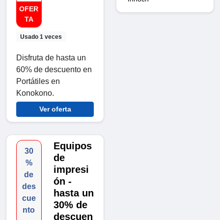
OFER
TA
Usado 1 veces
Disfruta de hasta un
60% de descuento en
Portátiles en
Konokono.
Ver oferta
Equipos
30
de
%
impresi
de
ón -
des
hasta un
cue
30% de
nto
descuen