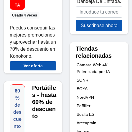
Bandeja De Entrada.
TA
Usado 4 veces
Suscríbase ahora
Puedes conseguir las
mejores promociones
y aprovechar hasta un
Tiendas
70% de descuento en
relacionadas
Konokono.
Cámara Web 4K
Ver oferta
Potenciada por IA
SONR
Portátile
BOYA
60
s - hasta
NordVPN
%
60% de
de
Pdffiller
descuen
des
Boslla ES
to
cue
Arccaptain
nto
Innocn