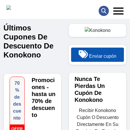
Últimos
Cupones De
Descuento De
Konokono
Enviar cupón
Nunca Te
Promoci
70
Pierdas Un
ones -
%
Cupón De
hasta un
de
Konokono
70% de
des
descuen
Recibir Konokono
cue
to
Cupón O Descuento
nto
Directamente En Su
OFER