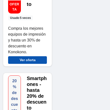
to
OFER
TA
Usado 5 veces
Compra los mejores
equipos de impresión
y hasta un 30% de
descuento en
Konokono.
Ver oferta
Smartph
20
ones -
%
hasta
de
20% de
des
descuen
cue
to