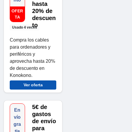
hasta
20% de
OFER
TA
descuen
to
Usado 4 veces
Compra los cables
para ordenadores y
periféricos y
aprovecha hasta 20%
de descuento en
Konokono.
Ver oferta
5€ de
En
gastos
vío
de envío
gra
para
tis