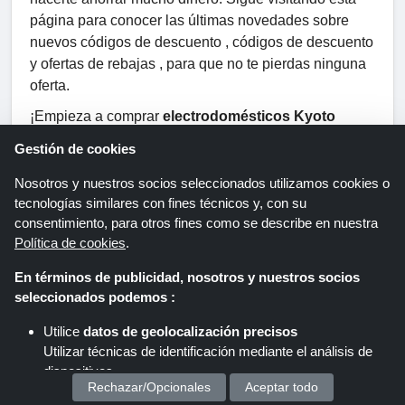
página para conocer las últimas novedades sobre
nuevos códigos de descuento , códigos de descuento
y ofertas de rebajas , para que no te pierdas ninguna
oferta.
¡Empieza a comprar
electrodomésticos Kyoto
ahora y aprovecha los fantásticos descuentos con
Gestión de cookies
Shoppingspout
.
Nosotros y nuestros socios seleccionados utilizamos cookies o
tecnologías similares con fines técnicos y, con su
consentimiento, para otros fines como se describe en nuestra
Tiendas relacionadas
Política de cookies
.
Universal Formación
En términos de publicidad, nosotros y nuestros socios
Coofandy
seleccionados podemos :
NIIMBOT
Utilice
datos de geolocalización precisos
PCbox
Utilizar técnicas de identificación mediante el análisis de
dispositivos.
Elementor
Rechazar/Opcionales
Aceptar todo
Almacenar y/o acceder a información en un dispositivo
Braun