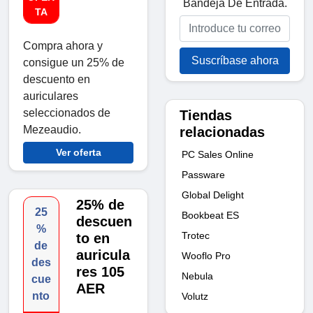
Bandeja De Entrada.
TA
Compra ahora y
Suscríbase ahora
consigue un 25% de
descuento en
auriculares
seleccionados de
Tiendas
Mezeaudio.
relacionadas
Ver oferta
PC Sales Online
Passware
Global Delight
25% de
25
Bookbeat ES
descuen
%
Trotec
to en
de
auricula
Wooflo Pro
des
res 105
Nebula
cue
AER
nto
Volutz