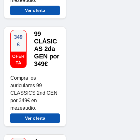
mezeaudio.
Ver oferta
99
349
CLÁSIC
€
AS 2da
GEN por
OFER
TA
349€
Compra los
auriculares 99
CLASSICS 2nd GEN
por 349€ en
mezeaudio.
Ver oferta