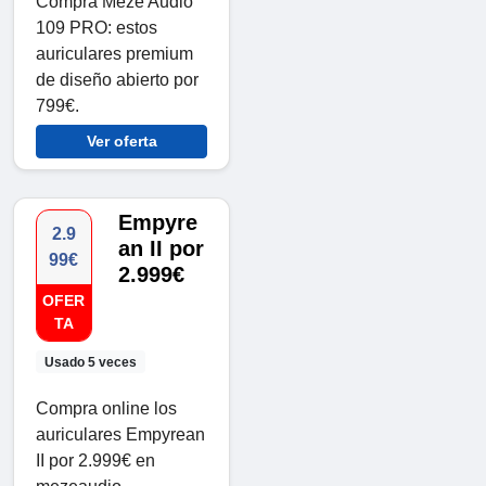
Compra Meze Audio
109 PRO: estos
auriculares premium
de diseño abierto por
799€.
Ver oferta
Empyre
2.9
an II por
99€
2.999€
OFER
TA
Usado 5 veces
Compra online los
auriculares Empyrean
II por 2.999€ en