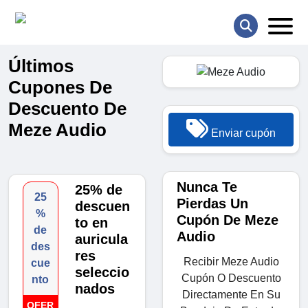
Últimos
Cupones De
Descuento De
Meze Audio
Enviar cupón
Nunca Te
25% de
25
Pierdas Un
descuen
%
Cupón De Meze
to en
de
Audio
auricula
des
res
Recibir Meze Audio
cue
seleccio
Cupón O Descuento
nto
nados
Directamente En Su
OFER