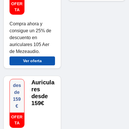
OFER
TA
Compra ahora y
consigue un 25% de
descuento en
auriculares 105 Aer
de Mezeaudio.
Ver oferta
Auricula
des
res
de
desde
159
159€
€
OFER
TA