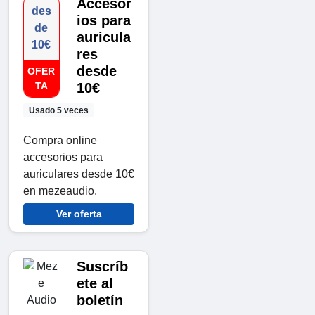
Accesor
des
ios para
de
auricula
10€
res
desde
OFER
TA
10€
Usado 5 veces
Compra online
accesorios para
auriculares desde 10€
en mezeaudio.
Ver oferta
Suscríb
ete al
boletín