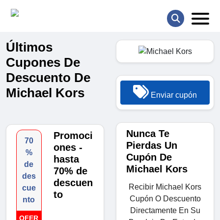
Últimos
Cupones De
Descuento De
Michael Kors
Enviar cupón
Nunca Te
Promoci
70
Pierdas Un
ones -
%
Cupón De
hasta
de
Michael Kors
70% de
des
descuen
Recibir Michael Kors
cue
to
Cupón O Descuento
nto
Directamente En Su
OFER