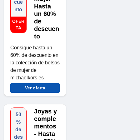
cue
Hasta
nto
un 60%
de
OFER
TA
descuen
to
Consigue hasta un
60% de descuento en
la colección de bolsos
de mujer de
michaelkors.es
Ver oferta
Joyas y
50
comple
%
mentos
de
- Hasta
des