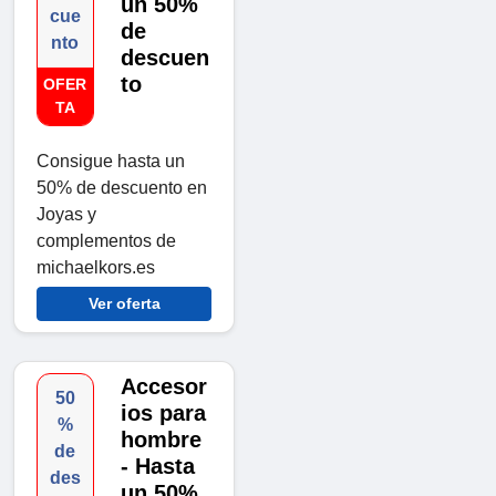
un 50%
cue
de
nto
descuen
to
OFER
TA
Consigue hasta un
50% de descuento en
Joyas y
complementos de
michaelkors.es
Ver oferta
Accesor
50
ios para
%
hombre
de
- Hasta
des
un 50%