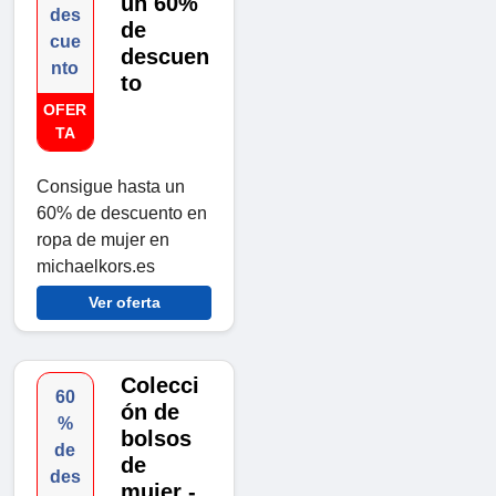
un 60%
des
de
cue
descuen
nto
to
OFER
TA
Consigue hasta un
60% de descuento en
ropa de mujer en
michaelkors.es
Ver oferta
Colecci
60
ón de
%
bolsos
de
de
des
mujer -