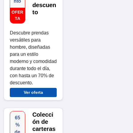
nto
descuen
to
OFER
TA
Descubre prendas
versátiles para
hombre, diseñadas
para un estilo
moderno y comodidad
durante todo el día,
con hasta un 70% de
descuento.
Ver oferta
Colecci
65
ón de
%
carteras
de