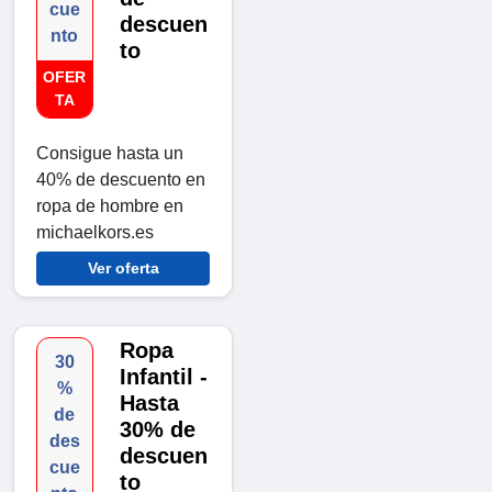
cue
descuen
nto
to
OFER
TA
Consigue hasta un
40% de descuento en
ropa de hombre en
michaelkors.es
Ver oferta
Ropa
30
Infantil -
%
Hasta
de
30% de
des
descuen
cue
to