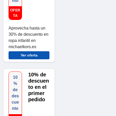
nto
OFER
TA
Aprovecha hasta un
30% de descuento en
ropa infantil en
michaelkors.es
Ver oferta
10% de
10
descuen
%
to en el
de
primer
des
pedido
cue
nto