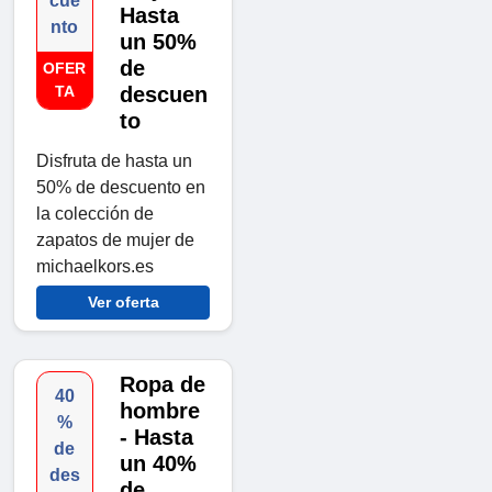
cue
Hasta
nto
un 50%
de
OFER
TA
descuen
to
Disfruta de hasta un
50% de descuento en
la colección de
zapatos de mujer de
michaelkors.es
Ver oferta
Ropa de
40
hombre
%
- Hasta
de
un 40%
des
de