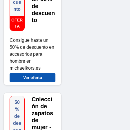
cue
de
nto
descuen
to
OFER
TA
Consigue hasta un
50% de descuento en
accesorios para
hombre en
michaelkors.es
Ver oferta
Colecci
50
ón de
%
zapatos
de
de
des
mujer -