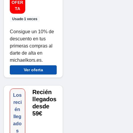
OFER
TA
Usado 1 veces
Consigue un 10% de
descuento en tus
primeras compras al
darte de alta en
michaelkors.es.
Ver oferta
Recién
Los
llegados
reci
desde
én
59€
lleg
ado
s