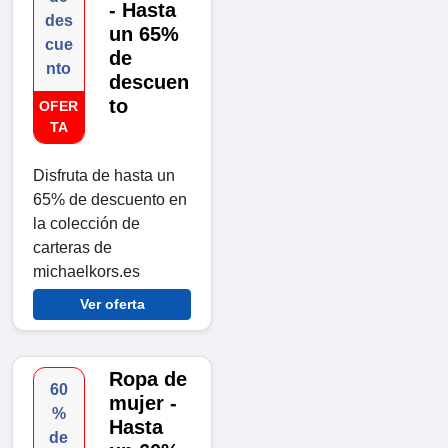
- Hasta
des
un 65%
cue
de
nto
descuen
to
OFER
TA
Disfruta de hasta un
65% de descuento en
la colección de
carteras de
michaelkors.es
Ver oferta
Ropa de
60
mujer -
%
Hasta
de