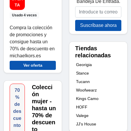
Bandeja De Entrada.
TA
Usado 4 veces
Suscríbase ahora
Compra la colección
de promociones y
consigue hasta un
Tiendas
70% de descuento en
relacionadas
michaelkors.es
Georigia
Ver oferta
Stance
Tucann
Colecci
Woofwearz
70
ón
%
Kings Camo
mujer -
de
HOFF
hasta un
des
70% de
Valege
cue
descuen
JJ's House
nto
to