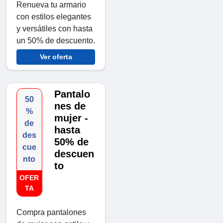
Renueva tu armario
con estilos elegantes
y versátiles con hasta
un 50% de descuento.
Ver oferta
Pantalo
50
nes de
%
mujer -
de
hasta
des
50% de
cue
descuen
nto
to
OFER
TA
Compra pantalones