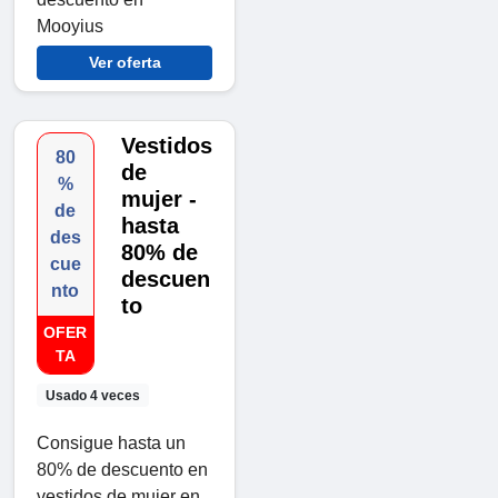
Mooyius
Ver oferta
Vestidos
80
de
%
mujer -
de
hasta
des
80% de
cue
descuen
nto
to
OFER
TA
Usado 4 veces
Consigue hasta un
80% de descuento en
vestidos de mujer en