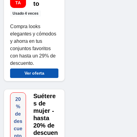
TA
to
Usado 4 veces
Compra looks
elegantes y cómodos
y ahorra en tus
conjuntos favoritos
con hasta un 29% de
descuento.
Ver oferta
Suétere
20
s de
%
mujer -
de
hasta
des
20% de
cue
descuen
nto