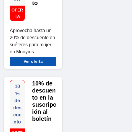
to
OFER
TA
Aprovecha hasta un
20% de descuento en
suéteres para mujer
en Mooyius.
Ver oferta
10% de
10
descuen
%
to en la
de
suscripc
des
ión al
cue
boletín
nto