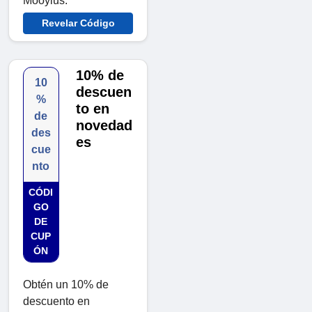
Mooyius.
Revelar Código
10% de
10
descuen
%
to en
de
novedad
des
es
cue
nto
CÓDI
GO
DE
CUP
ÓN
Obtén un 10% de
descuento en