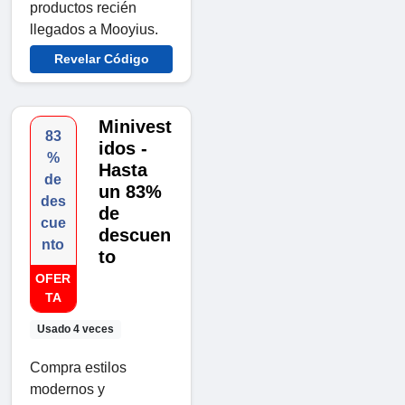
productos recién
llegados a Mooyius.
Revelar Código
Minivest
83
idos -
%
Hasta
de
un 83%
des
de
cue
descuen
nto
to
OFER
TA
Usado 4 veces
Compra estilos
modernos y