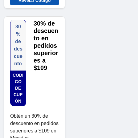
Revelar Código
30% de
30
descuen
%
to en
de
pedidos
des
superior
cue
es a
nto
$109
CÓDI
GO
DE
CUP
ÓN
Obtén un 30% de
descuento en pedidos
superiores a $109 en