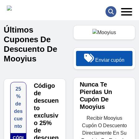
Últimos
Cupones De
Descuento De
Mooyius
Enviar cupón
Nunca Te
Código
25
Pierdas Un
de
%
Cupón De
descuen
de
Mooyius
to
des
exclusiv
Recibir Mooyius
cue
o 25%
Cupón O Descuento
nto
de
Directamente En Su
descuen
CÓDI