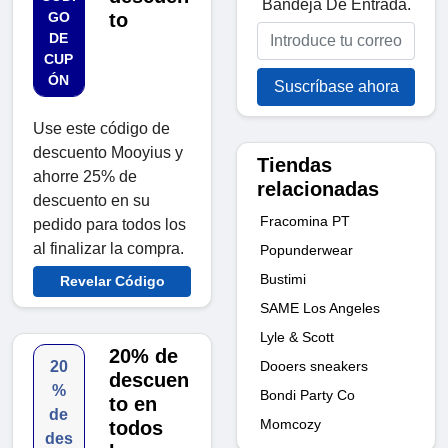
Bandeja De Entrada.
GO
to
DE
CUP
ÓN
Suscríbase ahora
Use este código de
descuento Mooyius y
Tiendas
ahorre 25% de
relacionadas
descuento en su
Fracomina PT
pedido para todos los
al finalizar la compra.
Popunderwear
Bustimi
Revelar Código
SAME Los Angeles
Lyle & Scott
20% de
Dooers sneakers
20
descuen
%
Bondi Party Co
to en
de
Momcozy
todos
des