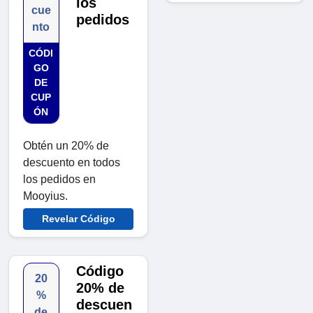
los
cue
pedidos
nto
CÓDI
GO
DE
CUP
ÓN
Obtén un 20% de
descuento en todos
los pedidos en
Mooyius.
Revelar Código
Código
20
20% de
%
descuen
de