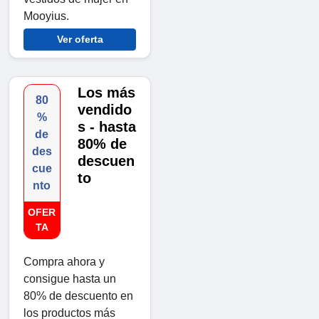
Mooyius.
Ver oferta
Los más
80
vendido
%
s - hasta
de
80% de
des
descuen
cue
to
nto
OFER
TA
Compra ahora y
consigue hasta un
80% de descuento en
los productos más