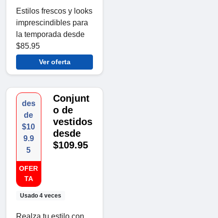
Estilos frescos y looks
imprescindibles para
la temporada desde
$85.95
Ver oferta
Conjunt
des
o de
de
vestidos
$10
desde
9.9
$109.95
5
OFER
TA
Usado 4 veces
Realza tu estilo con