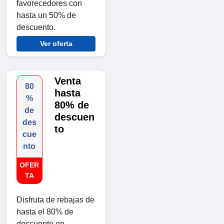
favorecedores con
hasta un 50% de
descuento.
Ver oferta
Venta
80
hasta
%
80% de
de
descuen
des
to
cue
nto
OFER
TA
Disfruta de rebajas de
hasta el 80% de
descuento en