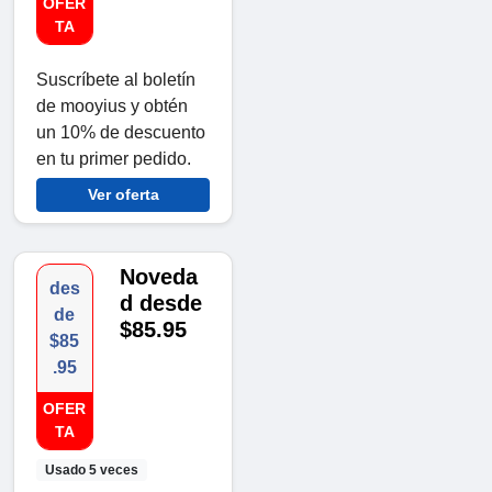
OFER
TA
Suscríbete al boletín
de mooyius y obtén
un 10% de descuento
en tu primer pedido.
Ver oferta
Noveda
des
d desde
de
$85.95
$85
.95
OFER
TA
Usado 5 veces