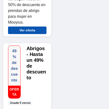
50% de descuento en
prendas de abrigo
para mujer en
Mooyius.
Ver oferta
Abrigos
49
- Hasta
%
un 49%
de
de
des
descuen
cue
to
nto
OFER
TA
Usado 5 veces