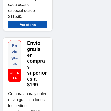
cada ocasión
especial desde
$115.95.
Ver oferta
Envío
En
gratis
vío
en
gra
compra
tis
s
superior
OFER
TA
es a
$199
Compra ahora y obtén
envío gratis en todos
los pedidos