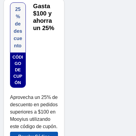
Gasta
25
$100 y
%
ahorra
de
un 25%
des
cue
nto
CÓDI
GO
DE
CUP
ÓN
Aprovecha un 25% de
descuento en pedidos
superiores a $100 en
Mooyius utilizando
este código de cupón.