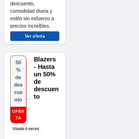
descuento,
comodidad diaria y
estilo sin esfuerzo a
precios increíbles.
Ver oferta
Blazers
50
- Hasta
%
un 50%
de
de
des
descuen
cue
to
nto
OFER
TA
Usado 4 veces