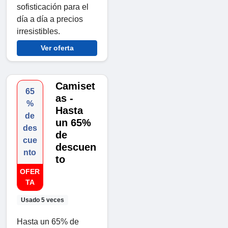
sofisticación para el
día a día a precios
irresistibles.
Ver oferta
Camiset
65
as -
%
Hasta
de
un 65%
des
de
cue
descuen
nto
to
OFER
TA
Usado 5 veces
Hasta un 65% de