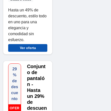
Hasta un 49% de
descuento, estilo todo
en uno para una
elegancia y
comodidad sin
esfuerzo.
Ver oferta
Conjunt
29
o de
%
pantaló
de
n -
des
Hasta
cue
un 29%
nto
de
descuen
OFER