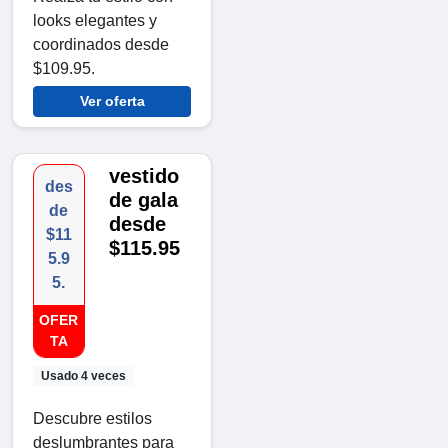
looks elegantes y
coordinados desde
$109.95.
Ver oferta
vestido
des
de gala
de
desde
$11
$115.95
5.9
5.
OFER
TA
Usado 4 veces
Descubre estilos
deslumbrantes para