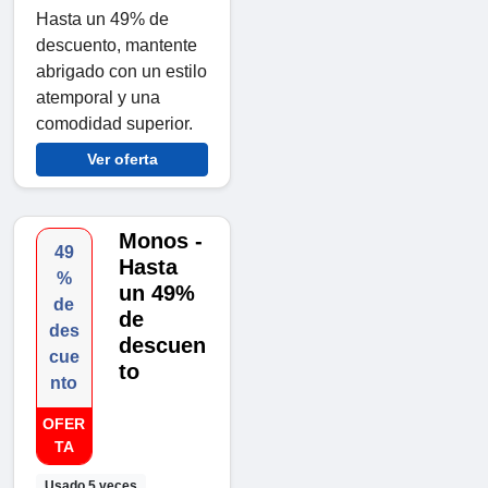
Hasta un 49% de
descuento, mantente
abrigado con un estilo
atemporal y una
comodidad superior.
Ver oferta
Monos -
49
Hasta
%
un 49%
de
de
des
descuen
cue
to
nto
OFER
TA
Usado 5 veces