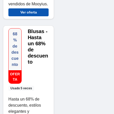
vendidos de Mooyius.
Ver oferta
Blusas -
68
Hasta
%
un 68%
de
de
des
descuen
cue
to
nto
OFER
TA
Usado 5 veces
Hasta un 68% de
descuento, estilos
elegantes y