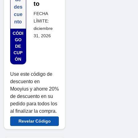
to
des
FECHA
cue
LÍMITE:
nto
diciembre
CÓDI
31, 2026
GO
DE
CUP
ÓN
Use este código de
descuento en
Mooyius y ahorre 20%
de descuento en su
pedido para todos los
al finalizar la compra.
Revelar Código