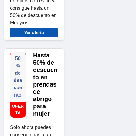
de mujer con estilo y
consigue hasta un
50% de descuento en
Mooyius.
Ver oferta
Hasta -
50
50% de
%
descuen
de
to en
des
prendas
cue
de
nto
abrigo
para
OFER
TA
mujer
Solo ahora puedes
conseguir hasta un