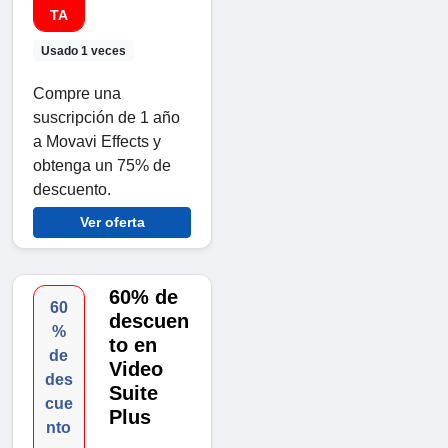
TA
Usado 1 veces
Compre una
suscripción de 1 año
a Movavi Effects y
obtenga un 75% de
descuento.
Ver oferta
60% de
60
descuen
%
to en
de
Video
des
Suite
cue
Plus
nto