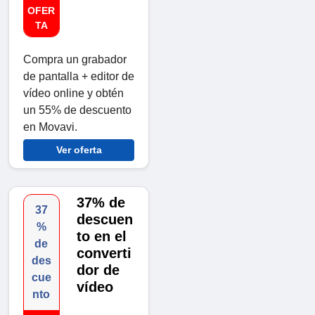
OFER
TA
Compra un grabador
de pantalla + editor de
vídeo online y obtén
un 55% de descuento
en Movavi.
Ver oferta
37% de
37
descuen
%
to en el
de
converti
des
dor de
cue
vídeo
nto