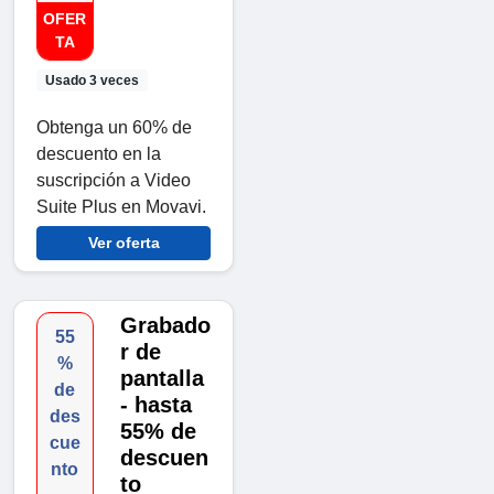
OFER
TA
Usado 3 veces
Obtenga un 60% de
descuento en la
suscripción a Video
Suite Plus en Movavi.
Ver oferta
Grabado
55
r de
%
pantalla
de
- hasta
des
55% de
cue
descuen
nto
to