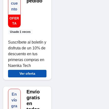
pedido
cue
nto
OFER
TA
Usado 1 veces
Suscríbete al boletín y
disfruta de un 10% de
descuento en tus
primeras compras en
Naenka Tech
Ver oferta
Envío
En
gratis
vío
en
gra