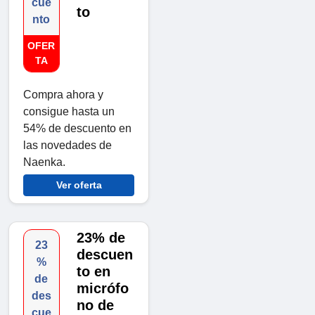
cue
to
nto
OFER
TA
Compra ahora y
consigue hasta un
54% de descuento en
las novedades de
Naenka.
Ver oferta
23% de
23
descuen
%
to en
de
micrófo
des
no de
cue