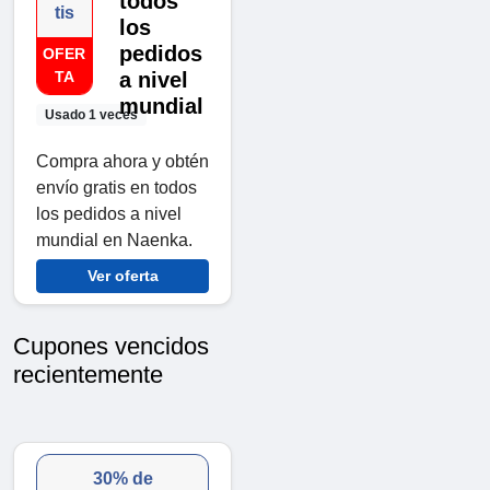
todos
tis
los
pedidos
OFER
TA
a nivel
mundial
Usado 1 veces
Compra ahora y obtén
envío gratis en todos
los pedidos a nivel
mundial en Naenka.
Ver oferta
Cupones vencidos
recientemente
30% de