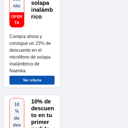
solapa
nto
inalámb
rico
OFER
TA
Compra ahora y
consigue un 23% de
descuento en el
micrófono de solapa
inalámbrico de
Naenka.
Ver oferta
10% de
10
descuen
%
to en tu
de
primer
des