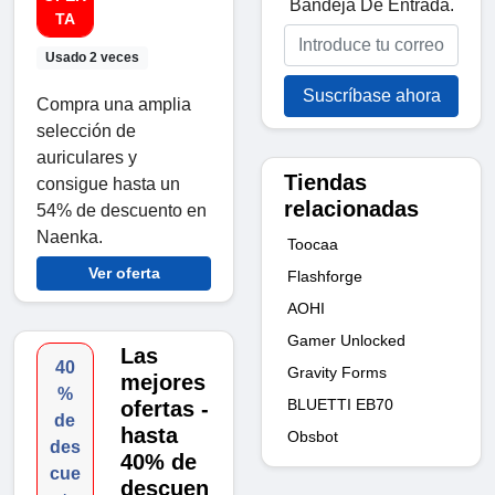
Bandeja De Entrada.
TA
Usado 2 veces
Suscríbase ahora
Compra una amplia
selección de
auriculares y
Tiendas
consigue hasta un
relacionadas
54% de descuento en
Naenka.
Toocaa
Ver oferta
Flashforge
AOHI
Gamer Unlocked
Las
40
Gravity Forms
mejores
%
BLUETTI EB70
ofertas -
de
hasta
Obsbot
des
40% de
cue
descuen