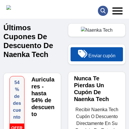
Últimos
Cupones De
Descuento De
Naenka Tech
Enviar cupón
Nunca Te
Auricula
54
Pierdas Un
res -
%
Cupón De
hasta
de
Naenka Tech
54% de
des
descuen
Recibir Naenka Tech
cue
to
Cupón O Descuento
nto
Directamente En Su
OFER