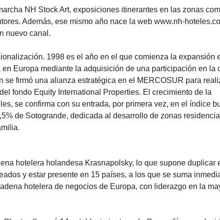
n marcha NH Stock Art, exposiciones itinerantes en las zonas c
pintores. Además, ese mismo año nace la web www.nh-hoteles.c
un nuevo canal.
cionalización. 1998 es el año en el que comienza la expansión 
 en Europa mediante la adquisición de una participación en la
én se firmó una alianza estratégica en el MERCOSUR para reali
el fondo Equity International Properties. El crecimiento de la
, se confirma con su entrada, por primera vez, en el índice bu
,5% de Sotogrande, dedicada al desarrollo de zonas residencia
milia.
ena hotelera holandesa Krasnapolsky, lo que supone duplicar 
ados y estar presente en 15 países, a los que se suma inmed
 cadena hotelera de negocios de Europa, con liderazgo en la ma