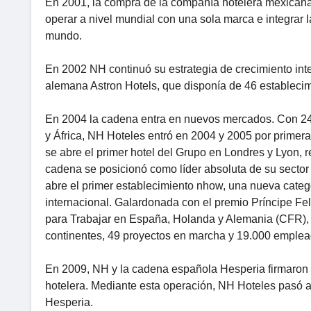
En 2001, la compra de la compañía hotelera mexicana
operar a nivel mundial con una sola marca e integrar l
mundo.
En 2002 NH continuó su estrategia de crecimiento int
alemana Astron Hotels, que disponía de 46 establecim
En 2004 la cadena entra en nuevos mercados. Con 240
y África, NH Hoteles entró en 2004 y 2005 por primera
se abre el primer hotel del Grupo en Londres y Lyon, 
cadena se posicionó como líder absoluta de su sector e
abre el primer establecimiento nhow, una nueva catego
internacional. Galardonada con el premio Príncipe Fel
para Trabajar en España, Holanda y Alemania (CFR), 
continentes, 49 proyectos en marcha y 19.000 emplead
En 2009, NH y la cadena española Hesperia firmaron u
hotelera. Mediante esta operación, NH Hoteles pasó a
Hesperia.