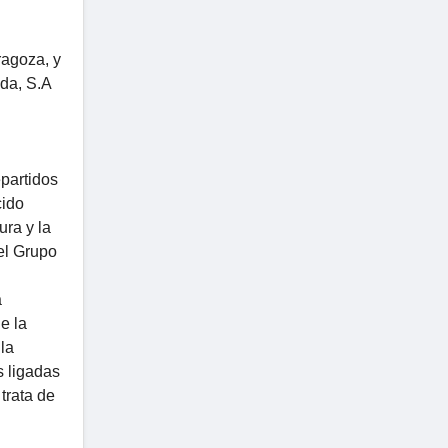
ragoza, y
da, S.A
partidos
cido
ura y la
del Grupo
a
e la
la
s ligadas
trata de