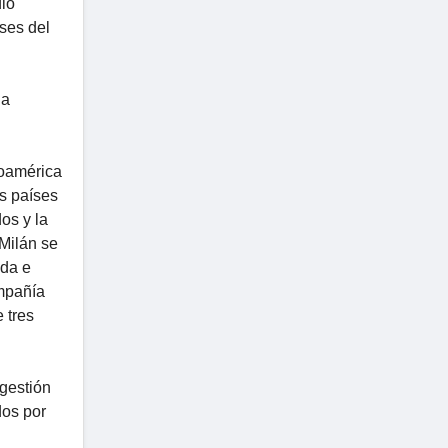
dió
íses del
na
noamérica
os países
os y la
 Milán se
ada e
ompañía
 tres
gestión
dos por