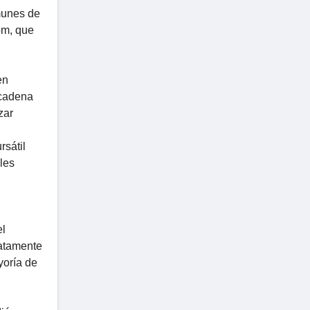
omunes de
om, que
en
 cadena
zar
rsátil
les
el
iatamente
yoría de