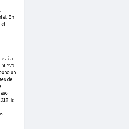
,
ial. En
 el
llevó a
e nuevo
upone un
tes de
e
paso
010, la
us