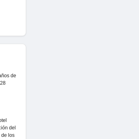
 años de
 28
otel
ión del
 de los