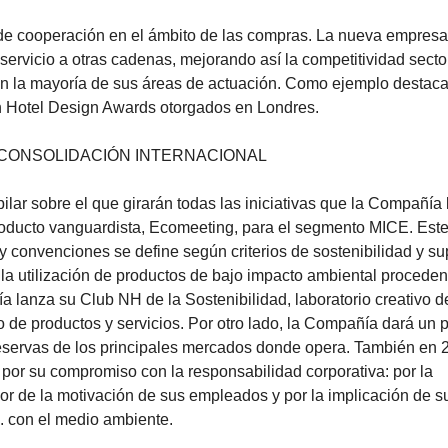
e cooperación en el ámbito de las compras. La nueva empresa
ervicio a otras cadenas, mejorando así la competitividad sector
n la mayoría de sus áreas de actuación. Como ejemplo destaca
n Hotel Design Awards otorgados en Londres.
Y CONSOLIDACIÓN INTERNACIONAL
lar sobre el que girarán todas las iniciativas que la Compañía 
roducto vanguardista, Ecomeeting, para el segmento MICE. Est
y convenciones se define según criterios de sostenibilidad y s
la utilización de productos de bajo impacto ambiental proceden
 lanza su Club NH de la Sostenibilidad, laboratorio creativo d
 de productos y servicios. Por otro lado, la Compañía dará un 
reservas de los principales mercados donde opera. También en 2
por su compromiso con la responsabilidad corporativa: por la
avor de la motivación de sus empleados y por la implicación de s
. con el medio ambiente.