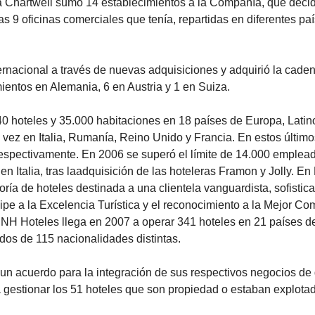
 Chartwell sumó 14 establecimientos a la Compañía, que deci
as 9 oficinas comerciales que tenía, repartidas en diferentes pa
ernacional a través de nuevas adquisiciones y adquirió la cade
ientos en Alemania, 6 en Austria y 1 en Suiza.
 hoteles y 35.000 habitaciones en 18 países de Europa, Lati
 vez en Italia, Rumanía, Reino Unido y Francia. En estos últim
respectivamente. En 2006 se superó el límite de 14.000 emplead
n Italia, tras laadquisición de las hoteleras Framon y Jolly. En
ría de hoteles destinada a una clientela vanguardista, sofistic
ipe a la Excelencia Turística y el reconocimiento a la Mejor C
NH Hoteles llega en 2007 a operar 341 hoteles en 21 países de
os de 115 nacionalidades distintas.
n acuerdo para la integración de sus respectivos negocios de 
 gestionar los 51 hoteles que son propiedad o estaban explota