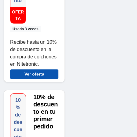
nto
OFER
TA
Usado 3 veces
Recibe hasta un 10%
de descuento en la
compra de colchones
en Nitetronic.
Ver oferta
10% de
10
descuen
%
to en tu
de
primer
des
pedido
cue
nto