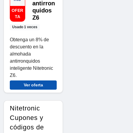
antirron
quidos
OFER
TA
Z6
Usado 1 veces
Obtenga un 8% de
descuento en la
almohada
antirronquidos
inteligente Nitetronic
Z6.
Ver oferta
Nitetronic
Cupones y
códigos de