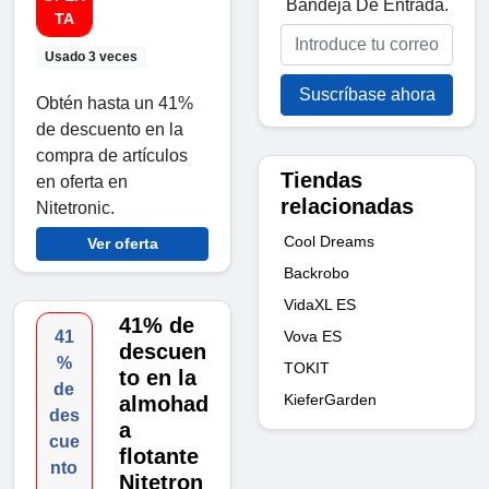
Bandeja De Entrada.
TA
Usado 3 veces
Suscríbase ahora
Obtén hasta un 41%
de descuento en la
compra de artículos
Tiendas
en oferta en
relacionadas
Nitetronic.
Cool Dreams
Ver oferta
Backrobo
VidaXL ES
41% de
Vova ES
41
descuen
%
TOKIT
to en la
de
KieferGarden
almohad
des
a
cue
flotante
nto
Nitetron