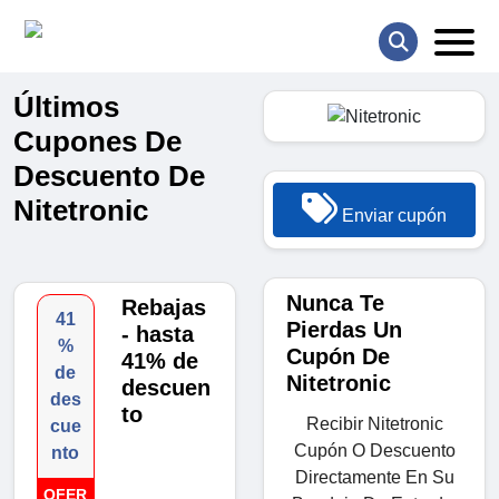
Últimos
Cupones De
Descuento De
Nitetronic
Enviar cupón
Nunca Te
Rebajas
41
Pierdas Un
- hasta
%
Cupón De
41% de
de
Nitetronic
descuen
des
to
Recibir Nitetronic
cue
Cupón O Descuento
nto
Directamente En Su
OFER