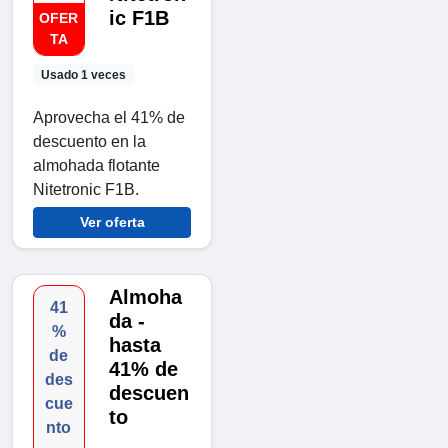
ic F1B
OFER
TA
Usado 1 veces
Aprovecha el 41% de
descuento en la
almohada flotante
Nitetronic F1B.
Ver oferta
Almoha
41
da -
%
hasta
de
41% de
des
descuen
cue
to
nto