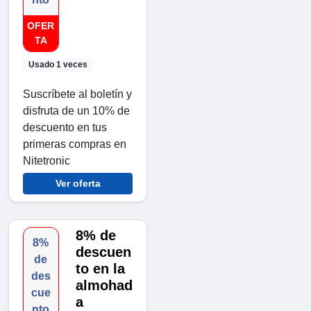
OFER
TA
Usado 1 veces
Suscríbete al boletín y
disfruta de un 10% de
descuento en tus
primeras compras en
Nitetronic
Ver oferta
8% de
8%
descuen
de
to en la
des
almohad
cue
a
nto