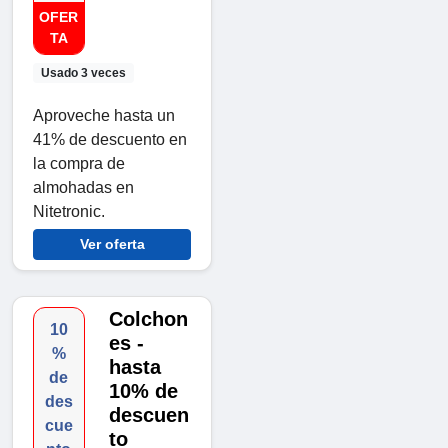
OFER
TA
Usado 3 veces
Aproveche hasta un
41% de descuento en
la compra de
almohadas en
Nitetronic.
Ver oferta
Colchon
10
es -
%
hasta
de
10% de
des
descuen
cue
to