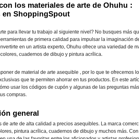
 con los materiales de arte de Ohuhu :
s en ShoppingSpout
rte para llevar tu trabajo al siguiente nivel? No busques más 
herramientas de primera calidad para impulsar la imaginación d
onvertirte en un artista experto, Ohuhu ofrece una variedad de m
colores, cuadernos de dibujo y pintura acrílica.
ner de material de arte asequible , por lo que te ofrecemos lo
lusivas que te permiten ahorrar en tus productos. En este artíc
ómo usar los códigos de cupón y algunas de las preguntas má
tus compras.
ión general
de arte de alta calidad a precios asequibles. La marca comerc
lores, pintura acrílica, cuadernos de dibujo y muchos más. Con
n una de las favoritas entre los aficionados y artistas profesio