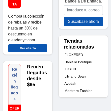
Bandeja De Entrada.
TA
Compra la colección
Suscríbase ahora
de rebajas y recibe
hasta un 30% de
descuento en
oleadanyc.com
Tiendas
relacionadas
Ver oferta
FLOKERED
Daniello Boutique
Recién
KRXLN
Re
llegados
cié
Lily and Bean
desde
n
Avodah
$95
lleg
Monfrere Fashion
ado
s
OFER