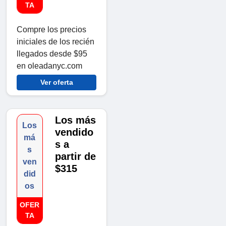
TA
Compre los precios
iniciales de los recién
llegados desde $95
en oleadanyc.com
Ver oferta
Los más
Los
vendido
má
s a
s
partir de
ven
$315
did
os
OFER
TA