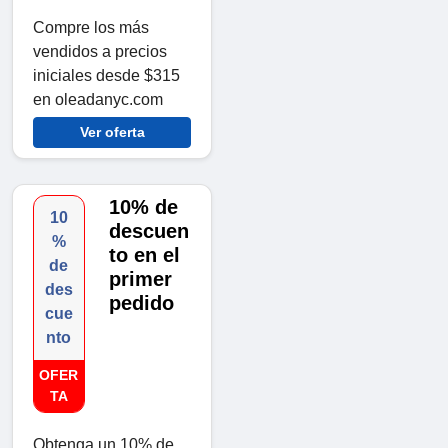
Compre los más
vendidos a precios
iniciales desde $315
en oleadanyc.com
Ver oferta
10% de
10
descuen
%
to en el
de
primer
des
pedido
cue
nto
OFER
TA
Obtenga un 10% de