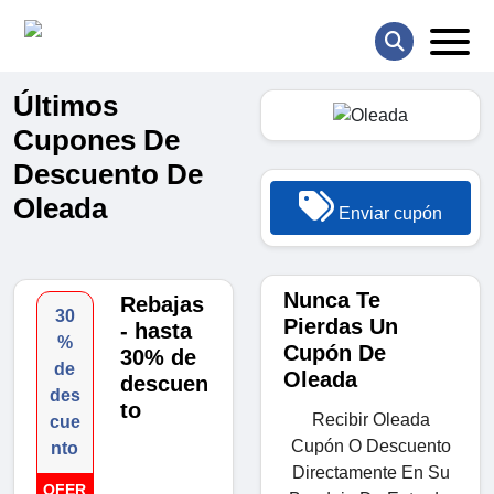
Últimos
Cupones De
Descuento De
Oleada
Enviar cupón
Nunca Te
Rebajas
30
Pierdas Un
- hasta
%
Cupón De
30% de
de
Oleada
descuen
des
to
Recibir Oleada
cue
Cupón O Descuento
nto
Directamente En Su
OFER