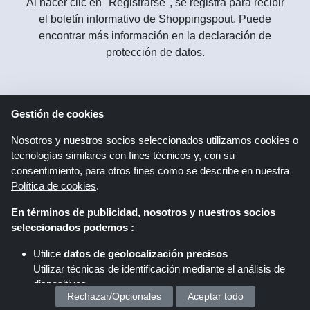
Al hacer clic en "Registrarse", se registra para recibir
el boletín informativo de Shoppingspout. Puede
encontrar más información en la declaración de
protección de datos.
Síganos
en
Gestión de cookies
Nosotros y nuestros socios seleccionados utilizamos cookies o
tecnologías similares con fines técnicos y, con su
consentimiento, para otros fines como se describe en nuestra
Política de cookies
.
En términos de publicidad, nosotros y nuestros socios
seleccionados podemos :
Shoppingspout.com/es
Utilice
datos de geolocalización precisos
Shoppingspout UK
Shoppingspout FR
Utilizar técnicas de identificación mediante el análisis de
dispositivos.
Rechazar/Opcionales
Aceptar todo
Livrecupom
Shoppingspout DE
Almacenar y/o acceder a información en un dispositivo