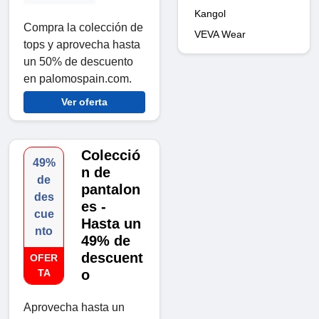
Kangol
Compra la colección de
VEVA Wear
tops y aprovecha hasta
un 50% de descuento
en palomospain.com.
Ver oferta
Colecció
49%
n de
de
pantalon
des
es -
cue
Hasta un
nto
49% de
descuent
OFER
TA
o
Aprovecha hasta un