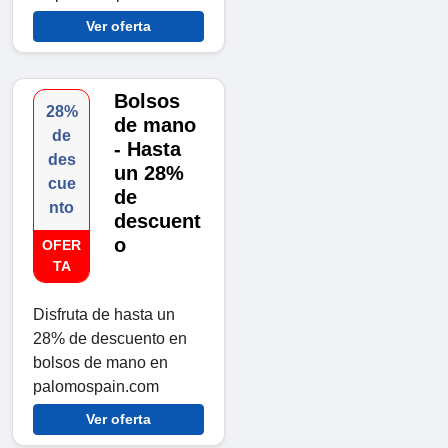
Ver oferta
Bolsos
28%
de mano
de
- Hasta
des
un 28%
cue
de
nto
descuent
o
OFER
TA
Disfruta de hasta un
28% de descuento en
bolsos de mano en
palomospain.com
Ver oferta