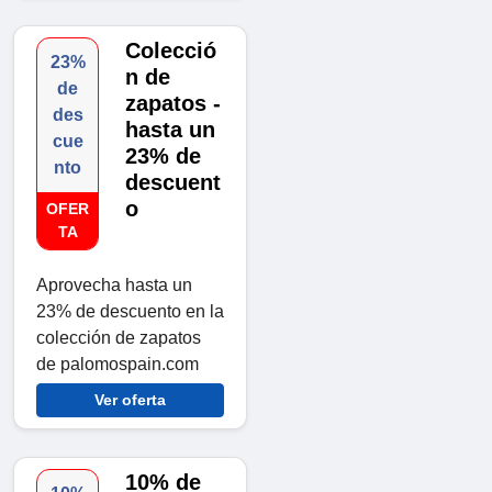
Colecció
23%
n de
de
zapatos -
des
hasta un
cue
23% de
nto
descuent
o
OFER
TA
Aprovecha hasta un
23% de descuento en la
colección de zapatos
de palomospain.com
Ver oferta
10% de