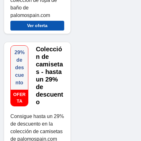
colección de ropa de
baño de
palomospain.com
Ver oferta
Colecció
29%
n de
de
camiseta
des
s - hasta
cue
un 29%
nto
de
descuent
OFER
TA
o
Consigue hasta un 29%
de descuento en la
colección de camisetas
de palomospain.com