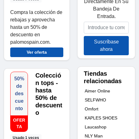
Directamente En Su
Bandeja De
Compra la colección de
Entrada.
rebajas y aprovecha
hasta un 50% de
descuento en
Suscríbase
palomospain.com.
ahora
Ver oferta
Tiendas
Colecció
50%
relacionadas
n tops -
de
hasta
Aimer Online
des
50% de
SELFWHO
cue
descuent
nto
Omfort
o
KAPLES SHOES
OFER
TA
Laucashop
NLY Man
Usado 1 veces