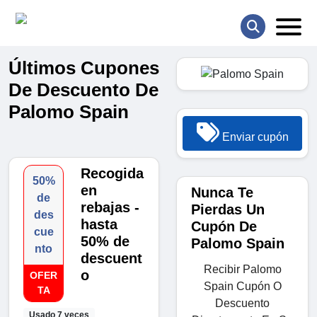
Últimos Cupones
De Descuento De
Palomo Spain
Enviar cupón
Recogida
50%
en
Nunca Te
de
rebajas -
Pierdas Un
des
hasta
Cupón De
cue
50% de
Palomo Spain
nto
descuent
Recibir Palomo
o
OFER
Spain Cupón O
TA
Descuento
Usado 7 veces