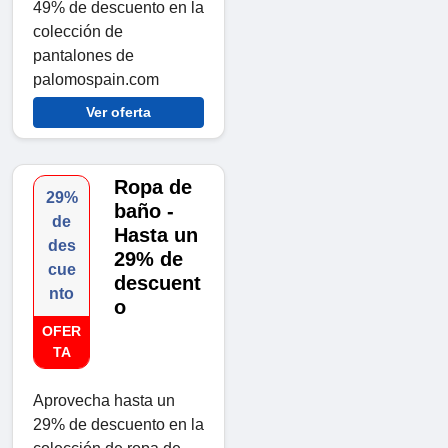
49% de descuento en la
colección de
pantalones de
palomospain.com
Ver oferta
Ropa de
29%
baño -
de
Hasta un
des
29% de
cue
descuent
nto
o
OFER
TA
Aprovecha hasta un
29% de descuento en la