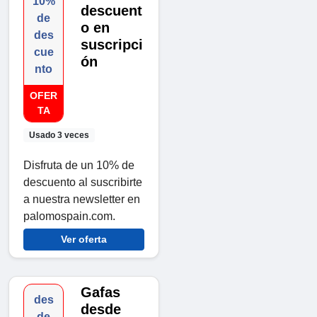
10%
descuent
de
o en
des
suscripci
cue
ón
nto
OFER
TA
Usado 3 veces
Disfruta de un 10% de
descuento al suscribirte
a nuestra newsletter en
palomospain.com.
Ver oferta
Gafas
des
desde
de