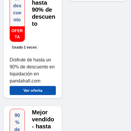
hasta
des
90% de
cue
descuen
nto
to
OFER
TA
Usado 1 veces
Disfrute de hasta un
90% de descuento en
liquidación en
pandahall.com
Ver oferta
Mejor
90
vendido
%
- hasta
de