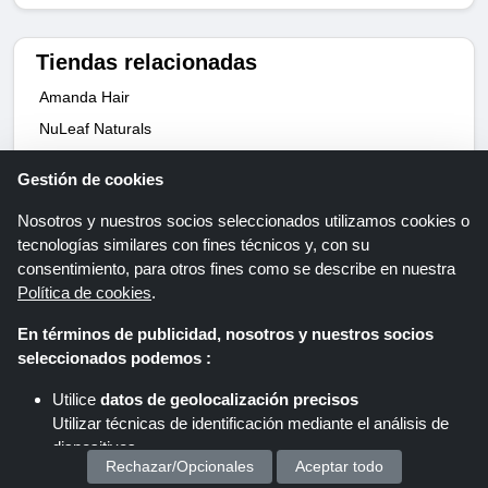
Tiendas relacionadas
Amanda Hair
NuLeaf Naturals
Eufy
Gestión de cookies
Lifelong
Nosotros y nuestros socios seleccionados utilizamos cookies o
Azuline Hotels
tecnologías similares con fines técnicos y, con su
Lumiere Hairs
consentimiento, para otros fines como se describe en nuestra
Dorsanee Hair
Política de cookies
.
Perfumaria-online
En términos de publicidad, nosotros y nuestros socios
seleccionados podemos :
Home
Todas las tiendas
Perricone MD
Utilice
datos de geolocalización precisos
Utilizar técnicas de identificación mediante el análisis de
dispositivos.
Rechazar/Opcionales
Aceptar todo
Almacenar y/o acceder a información en un dispositivo
Hoja informativa