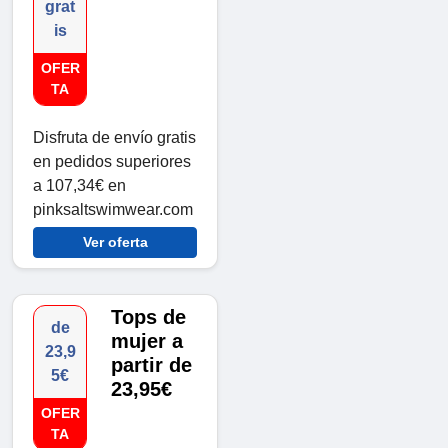
grat
is
OFER
TA
Disfruta de envío gratis
en pedidos superiores
a 107,34€ en
pinksaltswimwear.com
Ver oferta
Tops de
de
mujer a
23,9
partir de
5€
23,95€
OFER
TA