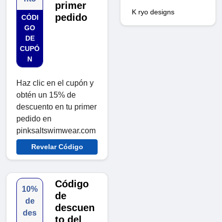
primer
K ryo designs
pedido
CÓDI
GO
DE
CUPÓ
N
Haz clic en el cupón y
obtén un 15% de
descuento en tu primer
pedido en
pinksaltswimwear.com
Revelar Código
Código
10%
de
de
descuen
des
to del