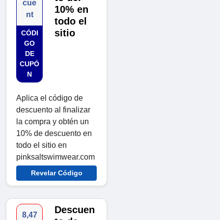
cue
10% en
nt
todo el
sitio
CÓDI
GO
DE
CUPÓ
N
Aplica el código de
descuento al finalizar
la compra y obtén un
10% de descuento en
todo el sitio en
pinksaltswimwear.com
Revelar Código
Descuen
8,47