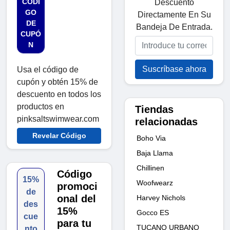
CÓDI
Descuento
GO
Directamente En Su
DE
Bandeja De Entrada.
CUPÓ
N
Suscríbase ahora
Usa el código de
cupón y obtén 15% de
descuento en todos los
productos en
Tiendas
pinksaltswimwear.com
relacionadas
Revelar Código
Boho Via
Baja Llama
Chillinen
Código
15%
Woofwearz
promoci
de
onal del
Harvey Nichols
des
15%
Gocco ES
cue
para tu
TUCANO URBANO
nto