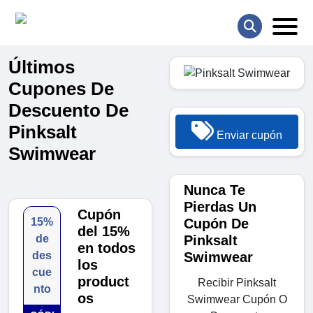
Últimos
Cupones De
Descuento De
Pinksalt
Enviar cupón
Swimwear
Nunca Te
Pierdas Un
Cupón
Cupón De
15%
del 15%
Pinksalt
de
en todos
Swimwear
des
los
cue
product
Recibir Pinksalt
nto
os
Swimwear Cupón O