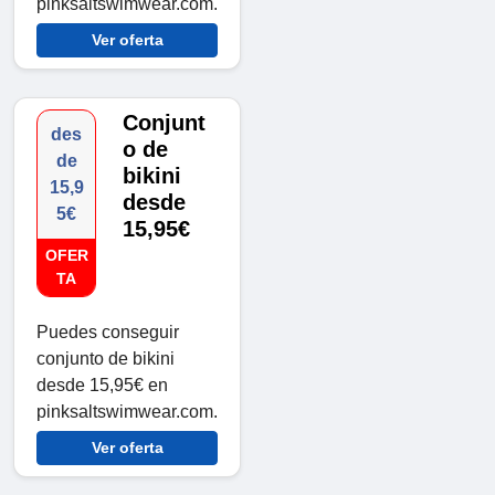
pinksaltswimwear.com.
Ver oferta
Conjunt
des
o de
de
bikini
15,9
desde
5€
15,95€
OFER
TA
Puedes conseguir
conjunto de bikini
desde 15,95€ en
pinksaltswimwear.com.
Ver oferta