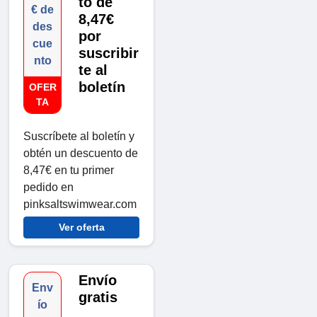
to de
€ de
8,47€
des
por
cue
suscribir
nto
te al
boletín
OFER
TA
Suscríbete al boletín y
obtén un descuento de
8,47€ en tu primer
pedido en
pinksaltswimwear.com
Ver oferta
Envío
Env
gratis
ío