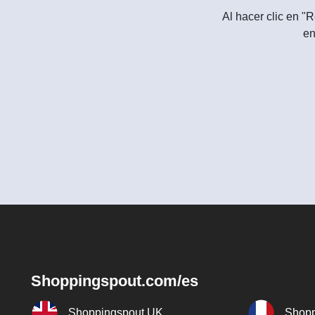
Al hacer clic en "R
en
Shoppingspout.com/es
Shoppingspout UK
Shopp