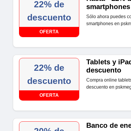
22% de
smartphones
descuento
Sólo ahora puedes c
smartphones en pskm
OFERTA
Tablets y iPa
22% de
descuento
descuento
Compra online tablet
descuento en pskmeg
OFERTA
Banco de ene