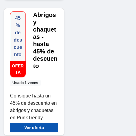
Abrigos
45
y
%
chaquet
de
as -
des
hasta
cue
45% de
nto
descuen
to
OFER
TA
Usado 1 veces
Consigue hasta un
45% de descuento en
abrigos y chaquetas
en PunkTrendy.
Ver oferta