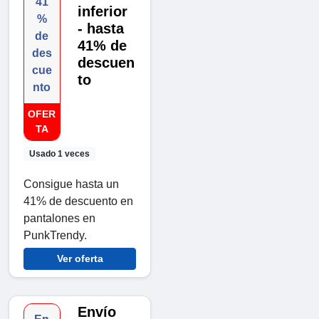
41
inferior
%
- hasta
de
41% de
des
descuen
cue
to
nto
OFER
TA
Usado 1 veces
Consigue hasta un
41% de descuento en
pantalones en
PunkTrendy.
Ver oferta
Envío