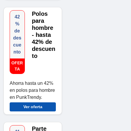
Polos
42
para
%
hombre
de
- hasta
des
42% de
cue
descuen
nto
to
OFER
TA
Ahorra hasta un 42%
en polos para hombre
en PunkTrendy.
Ver oferta
Parte