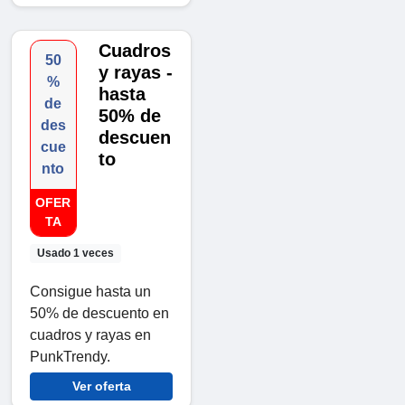
Cuadros
50
y rayas -
%
hasta
de
50% de
des
descuen
cue
to
nto
OFER
TA
Usado 1 veces
Consigue hasta un
50% de descuento en
cuadros y rayas en
PunkTrendy.
Ver oferta