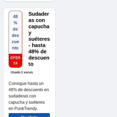
Sudader
48
as con
%
capucha
de
y
des
suéteres
cue
- hasta
nto
48% de
descuen
OFER
TA
to
Usado 1 veces
Consigue hasta un
48% de descuento en
sudaderas con
capucha y suéteres
en PunkTrendy.
Ver oferta