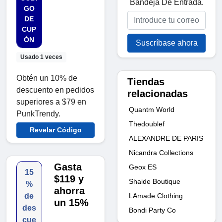
Bandeja De Entrada.
GO
DE
CUP
ÓN
Suscríbase ahora
Usado 1 veces
Obtén un 10% de
Tiendas
descuento en pedidos
relacionadas
superiores a $79 en
Quantm World
PunkTrendy.
Thedoublef
Revelar Código
ALEXANDRE DE PARIS
Nicandra Collections
Gasta
Geox ES
15
$119 y
Shaide Boutique
%
ahorra
LAmade Clothing
de
un 15%
des
Bondi Party Co
cue