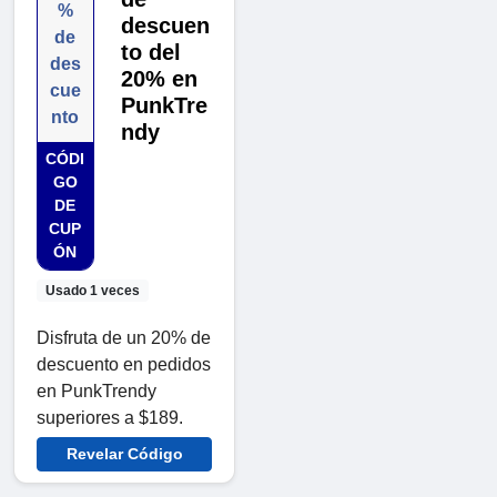
%
descuen
de
to del
des
20% en
cue
PunkTre
nto
ndy
CÓDI
GO
DE
CUP
ÓN
Usado 1 veces
Disfruta de un 20% de
descuento en pedidos
en PunkTrendy
superiores a $189.
Revelar Código