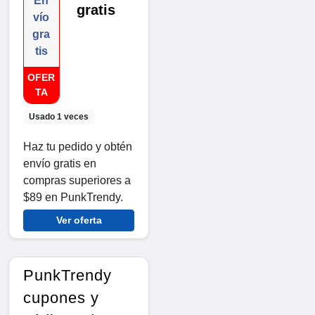
En
gratis
vío
gra
tis
OFER
TA
Usado 1 veces
Haz tu pedido y obtén
envío gratis en
compras superiores a
$89 en PunkTrendy.
Ver oferta
PunkTrendy
cupones y