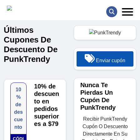
Últimos
Cupones De
Descuento De
PunkTrendy
Enviar cupón
Nunca Te
10% de
10
Pierdas Un
descuen
%
Cupón De
to en
de
PunkTrendy
pedidos
des
superior
Recibir PunkTrendy
cue
es a $79
Cupón O Descuento
nto
Directamente En Su
CÓDI