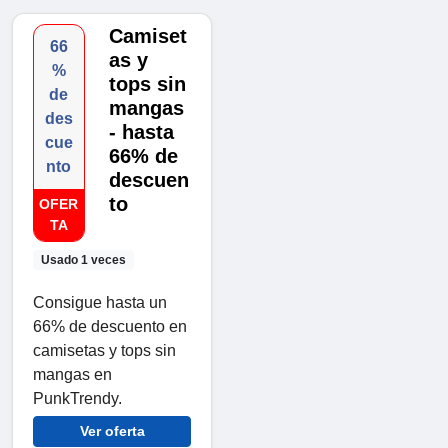
Camiset
66
as y
%
tops sin
de
mangas
des
- hasta
cue
66% de
nto
descuen
to
OFER
TA
Usado 1 veces
Consigue hasta un
66% de descuento en
camisetas y tops sin
mangas en
PunkTrendy.
Ver oferta