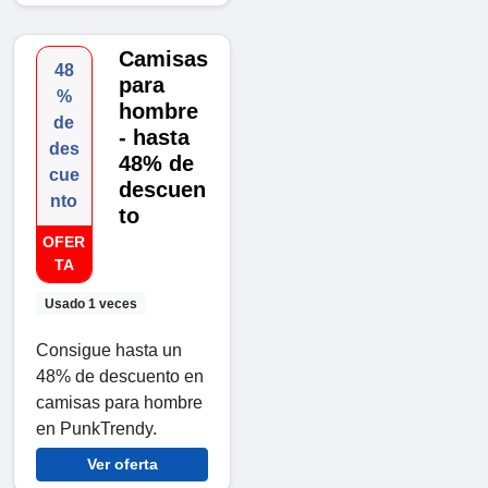
Camisas
48
para
%
hombre
de
- hasta
des
48% de
cue
descuen
nto
to
OFER
TA
Usado 1 veces
Consigue hasta un
48% de descuento en
camisas para hombre
en PunkTrendy.
Ver oferta