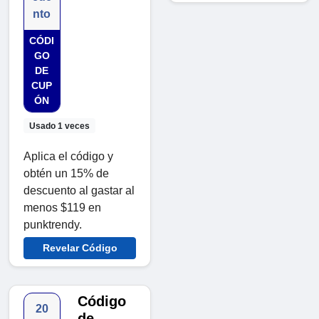
nto
CÓDI
GO
DE
CUP
ÓN
Usado 1 veces
Aplica el código y
obtén un 15% de
descuento al gastar al
menos $119 en
punktrendy.
Revelar Código
Código
20
de