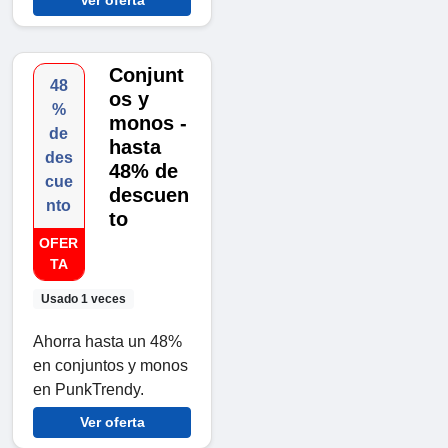
Conjunt
48
os y
%
monos -
de
hasta
des
48% de
cue
descuen
nto
to
OFER
TA
Usado 1 veces
Ahorra hasta un 48%
en conjuntos y monos
en PunkTrendy.
Ver oferta