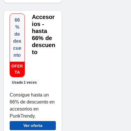
Accesor
66
ios -
%
hasta
de
66% de
des
descuen
cue
to
nto
OFER
TA
Usado 1 veces
Consigue hasta un
66% de descuento en
accesorios en
PunkTrendy.
Ver oferta