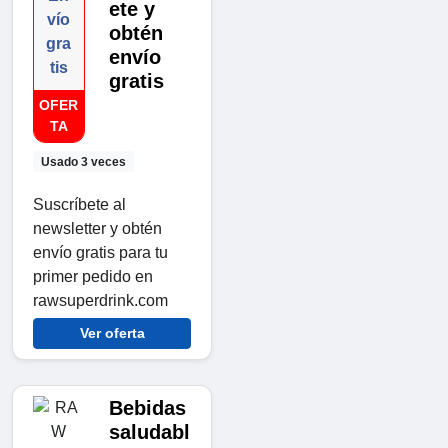
ete y
vío
obtén
gra
envío
tis
gratis
OFER
TA
Usado 3 veces
Suscríbete al
newsletter y obtén
envío gratis para tu
primer pedido en
rawsuperdrink.com
Ver oferta
Bebidas
saludabl