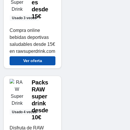
es
desde
15€
Usado 3 veces
Compra online
bebidas deportivas
saludables desde 15€
en rawsuperdrink.com
Ver oferta
Packs
RAW
super
drink
desde
Usado 4 veces
10€
Disfruta de RAW