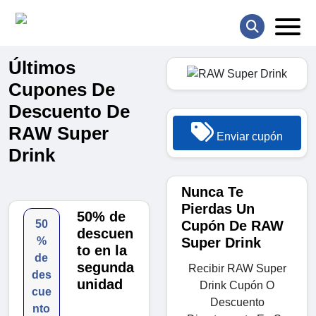
Últimos
Cupones De
Descuento De
RAW Super
Enviar cupón
Drink
Nunca Te
Pierdas Un
50% de
Cupón De RAW
50
descuen
Super Drink
%
to en la
de
segunda
Recibir RAW Super
des
unidad
Drink Cupón O
cue
Descuento
nto