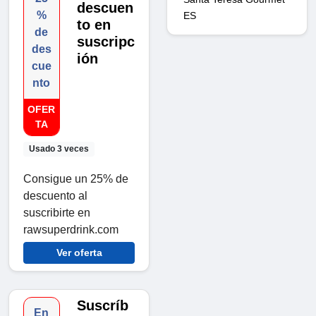
descuen
%
ES
to en
de
suscripc
des
ión
cue
nto
OFER
TA
Usado 3 veces
Consigue un 25% de
descuento al
suscribirte en
rawsuperdrink.com
Ver oferta
Suscríb
En