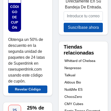
Directamente En Su
CÓDI
Bandeja De Entrada.
GO
DE
CUP
Suscríbase ahora
ÓN
Obtenga un 50% de
descuento en la
Tiendas
segunda unidad de
relacionadas
paquetes de 24 latas
Whittard of Chelsea
de Superdrink en
Nespresso
rawsuperdrink.com
Talkual
usando este código
de cupón.
Aldous Bio
Revelar Código
Nut&Me ES
ChocoZero
CMY Cubes
25% de
25
Santa Teresa Gourmet