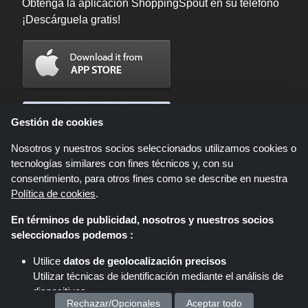
Obtenga la aplicación ShoppingSpout en su teléfono
¡Descárguela gratis!
Gestión de cookies
Nosotros y nuestros socios seleccionados utilizamos cookies o
tecnologías similares con fines técnicos y, con su
consentimiento, para otros fines como se describe en nuestra
Política de cookies
.
En términos de publicidad, nosotros y nuestros socios
Shoppingspout.com/es es un sitio web que presenta ofertas, descuentos y
seleccionados podemos :
cupones; Estas ofertas u ofertas están disponibles a través de diferentes
redes de afiliados. Shoppingspout.com/es o su personal no participan
Utilice
datos de geolocalización precisos
cuando usted realiza una compra a través de estos enlaces,
Utilizar técnicas de identificación mediante el análisis de
Shoppingspout.com/es gana comisiones únicamente a través de estos
enlaces/ofertas.
dispositivos.
Copyright © 2026 ShoppingSpout. Todos los derechos reservados.
Rechazar/Opcionales
Aceptar todo
Almacenar y/o acceder a información en un dispositivo