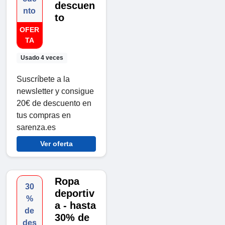
descuen
nto
to
OFER
TA
Usado 4 veces
Suscríbete a la
newsletter y consigue
20€ de descuento en
tus compras en
sarenza.es
Ver oferta
Ropa
30
deportiv
%
a - hasta
de
30% de
des