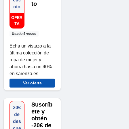
to
nto
OFER
TA
Usado 4 veces
Echa un vistazo a la
última colección de
ropa de mujer y
ahorra hasta un 40%
en sarenza.es
Ver oferta
Suscríb
20€
ete y
de
obtén
des
-20€ de
cue