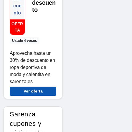
descuen
cue
to
nto
OFER
TA
Usado 4 veces
Aprovecha hasta un
30% de descuento en
ropa deportiva de
moda y calentita en
sarenza.es
Ver oferta
Sarenza
cupones y