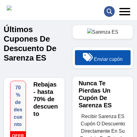
Últimos
Cupones De
Descuento De
Sarenza ES
Enviar cupón
Nunca Te
Rebajas
70
Pierdas Un
- hasta
%
Cupón De
70% de
de
Sarenza ES
descuen
des
to
Recibir Sarenza ES
cue
Cupón O Descuento
nto
Directamente En Su
OFER