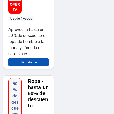
OFER
TA
Usado 4 veces
Aprovecha hasta un
50% de descuento en
ropa de hombre a la
moda y cómoda en
sarenza.es
Ver oferta
Ropa -
50
hasta un
%
50% de
de
descuen
des
to
cue