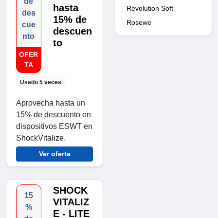
de
hasta
Revolution Soft
des
15% de
Rosewe
cue
descuen
nto
to
OFER
TA
Usado 5 veces
Aprovecha hasta un
15% de descuento en
dispositivos ESWT en
ShockVitalize.
Ver oferta
SHOCK
15
VITALIZ
%
E - LITE