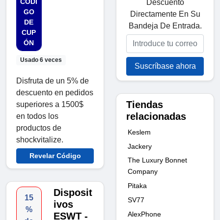
CÓDI
Descuento
GO
Directamente En Su
DE
Bandeja De Entrada.
CUP
ÓN
Usado 6 veces
Suscríbase ahora
Disfruta de un 5% de
descuento en pedidos
Tiendas
superiores a 1500$
relacionadas
en todos los
productos de
Keslem
shockvitalize.
Jackery
Revelar Código
The Luxury Bonnet
Company
Pitaka
Disposit
15
SV77
ivos
%
AlexPhone
ESWT -