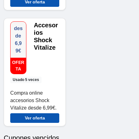
Ver oferta
Accesor
des
ios
de
Shock
6,9
Vitalize
9€
OFER
TA
Usado 5 veces
Compra online
accesorios Shock
Vitalize desde 6,99€.
Ver oferta
Cupones vencidos