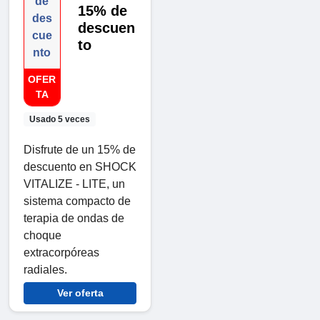
de
15% de
des
descuen
cue
to
nto
OFER
TA
Usado 5 veces
Disfrute de un 15% de
descuento en SHOCK
VITALIZE - LITE, un
sistema compacto de
terapia de ondas de
choque
extracorpóreas
radiales.
Ver oferta