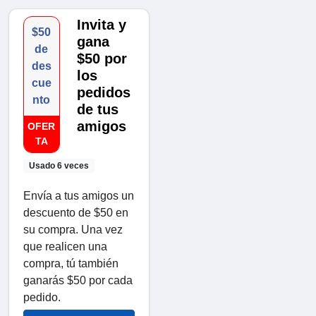
Invita y
$50
gana
de
$50 por
des
los
cue
pedidos
nto
de tus
amigos
OFER
TA
Usado 6 veces
Envía a tus amigos un
descuento de $50 en
su compra. Una vez
que realicen una
compra, tú también
ganarás $50 por cada
pedido.