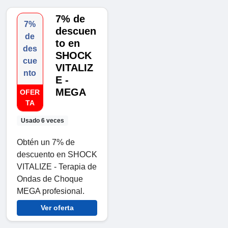
7% de
7%
descuen
de
to en
des
SHOCK
cue
VITALIZ
nto
E -
MEGA
OFER
TA
Usado 6 veces
Obtén un 7% de
descuento en SHOCK
VITALIZE - Terapia de
Ondas de Choque
MEGA profesional.
Ver oferta