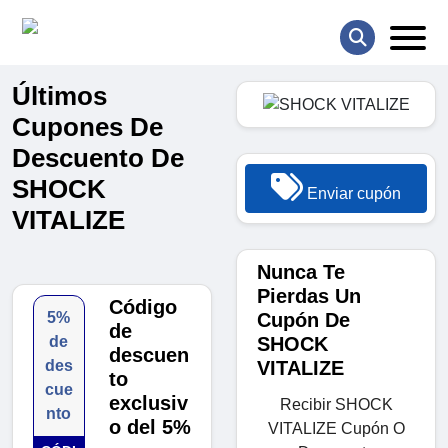
Últimos
Cupones De
Descuento De
SHOCK
Enviar cupón
VITALIZE
Nunca Te
Pierdas Un
Código
Cupón De
5%
de
SHOCK
de
descuen
VITALIZE
des
to
cue
exclusiv
Recibir SHOCK
nto
o del 5%
VITALIZE Cupón O