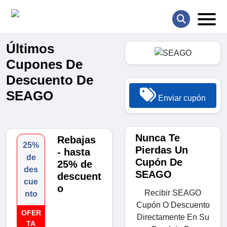
Últimos
Cupones De
Descuento De
SEAGO
Enviar cupón
Nunca Te
Rebajas
25%
Pierdas Un
- hasta
de
Cupón De
25% de
des
SEAGO
descuent
cue
o
Recibir SEAGO
nto
Cupón O Descuento
OFER
Directamente En Su
TA