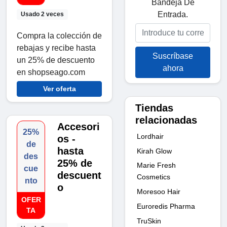
Bandeja De
Entrada.
Usado 2 veces
Compra la colección de
rebajas y recibe hasta
Suscríbase
un 25% de descuento
ahora
en shopseago.com
Ver oferta
Tiendas
relacionadas
Accesori
25%
Lordhair
os -
de
hasta
Kirah Glow
des
25% de
Marie Fresh
cue
descuent
Cosmetics
nto
o
Moresoo Hair
OFER
Euroredis Pharma
TA
TruSkin