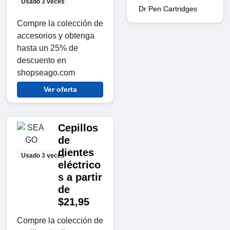
Usado 3 veces
Dr Pen Cartridges
Compre la colección de
accesorios y obtenga
hasta un 25% de
descuento en
shopseago.com
Ver oferta
Cepillos
de
dientes
Usado 3 veces
eléctrico
s a partir
de
$21,95
Compre la colección de