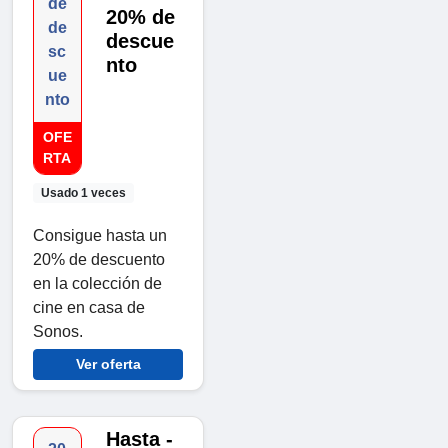
de
20% de
de
descue
sc
nto
ue
nto
OFE
RTA
Usado 1 veces
Consigue hasta un
20% de descuento
en la colección de
cine en casa de
Sonos.
Ver oferta
Hasta -