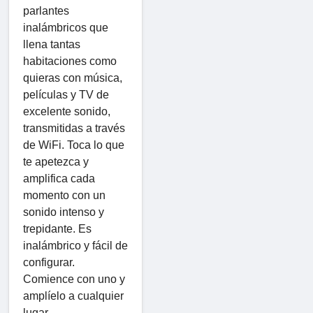
parlantes
inalámbricos que
llena tantas
habitaciones como
quieras con música,
películas y TV de
excelente sonido,
transmitidas a través
de WiFi. Toca lo que
te apetezca y
amplifica cada
momento con un
sonido intenso y
trepidante. Es
inalámbrico y fácil de
configurar.
Comience con uno y
amplíelo a cualquier
lugar.