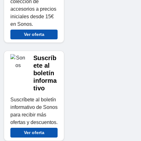
colección de
accesorios a precios
iniciales desde 15€
en Sonos.
Ver oferta
Suscríb
ete al
boletín
informa
tivo
Suscríbete al boletín
informativo de Sonos
para recibir más
ofertas y descuentos.
Ver oferta