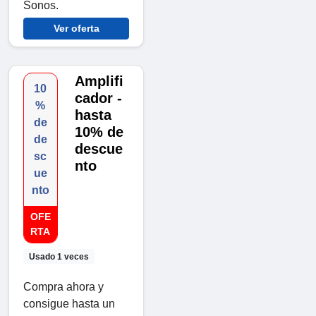
Sonos.
Ver oferta
Amplifi
10
cador -
%
hasta
de
10% de
de
descue
sc
nto
ue
nto
OFE
RTA
Usado 1 veces
Compra ahora y
consigue hasta un