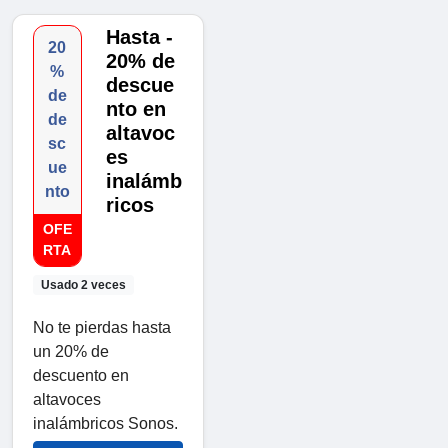
Hasta -
20
20% de
%
descue
de
nto en
de
altavoc
sc
es
ue
inalámb
nto
ricos
OFE
RTA
Usado 2 veces
No te pierdas hasta
un 20% de
descuento en
altavoces
inalámbricos Sonos.