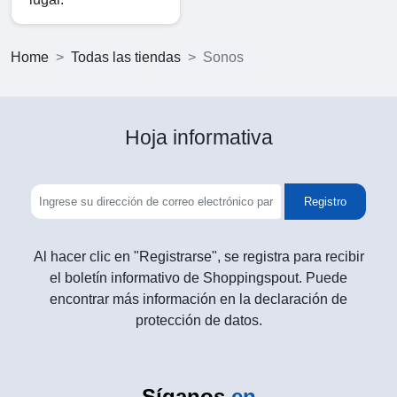
Home
Todas las tiendas
Sonos
Hoja informativa
Registro
Al hacer clic en "Registrarse", se registra para recibir
el boletín informativo de Shoppingspout. Puede
encontrar más información en la declaración de
protección de datos.
Síganos
en