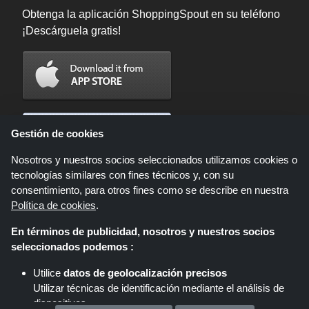
Obtenga la aplicación ShoppingSpout en su teléfono
¡Descárguela gratis!
Gestión de cookies
Nosotros y nuestros socios seleccionados utilizamos cookies o
tecnologías similares con fines técnicos y, con su
consentimiento, para otros fines como se describe en nuestra
Política de cookies
.
En términos de publicidad, nosotros y nuestros socios
Shoppingspout.com/es es un sitio web que presenta ofertas, descuentos y
seleccionados podemos :
cupones; Estas ofertas u ofertas están disponibles a través de diferentes
redes de afiliados. Shoppingspout.com/es o su personal no participan
Utilice
datos de geolocalización precisos
cuando usted realiza una compra a través de estos enlaces,
Utilizar técnicas de identificación mediante el análisis de
Shoppingspout.com/es gana comisiones únicamente a través de estos
enlaces/ofertas.
dispositivos.