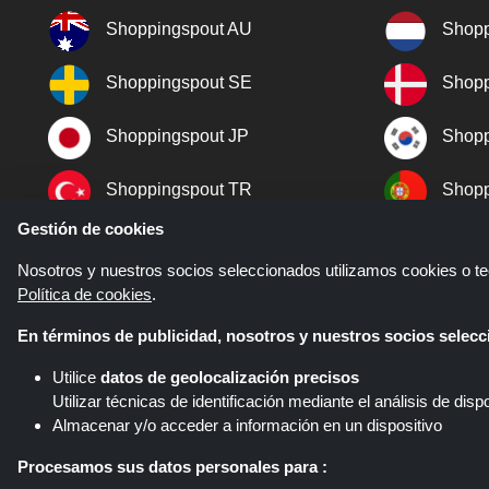
Shoppingspout AU
Shopp
Shoppingspout SE
Shopp
Shoppingspout JP
Shopp
Shoppingspout TR
Shopp
Gestión de cookies
Shoppingspout NO
Nosotros y nuestros socios seleccionados utilizamos cookies o tec
Política de cookies
.
En términos de publicidad, nosotros y nuestros socios sele
Utilice
datos de geolocalización precisos
Utilizar técnicas de identificación mediante el análisis de dispo
Almacenar y/o acceder a información en un dispositivo
Shoppingspout.com/es es un sitio
diferentes redes de afiliados. Sho
Procesamos sus datos personales para :
Shoppin