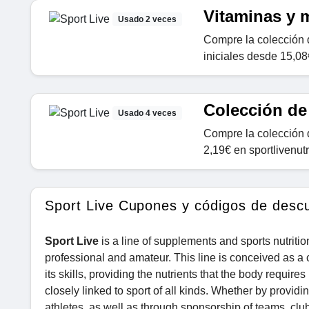
Vitaminas y 
Usado 2 veces
Compre la colección 
iniciales desde 15,08€
Colección de
Usado 4 veces
Compre la colección d
2,19€ en sportlivenutr
Sport Live Cupones y códigos de desc
Sport Live
is a line of supplements and sports nutriti
professional and amateur. This line is conceived as a
its skills, providing the nutrients that the body requir
closely linked to sport of all kinds. Whether by providin
athletes, as well as through sponsorship of teams, club