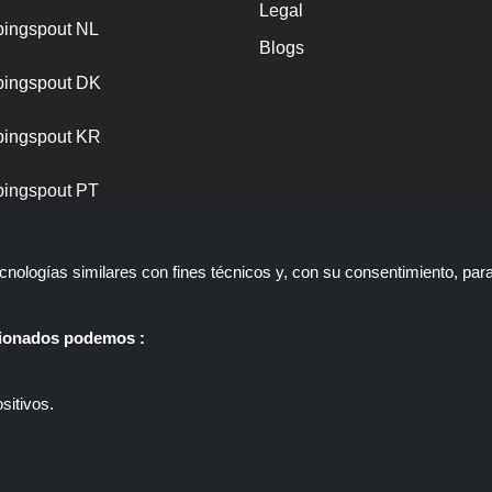
Legal
ingspout NL
Blogs
ingspout DK
ingspout KR
ingspout PT
nologías similares con fines técnicos y, con su consentimiento, par
ccionados podemos :
sitivos.
 web que presenta ofertas, descuentos y cupones; Estas ofertas u ofer
ppingspout.com/es o su personal no participan cuando usted realiza un
gspout.com/es gana comisiones únicamente a través de estos enlaces/