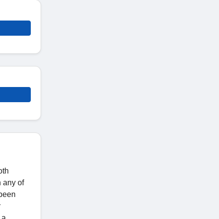
oth
 any of
 been
r
 a