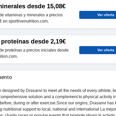
minerales desde 15,08€
de vitaminas y minerales a precios
Ver oferta
 en sportlivenutrition.com.
 proteínas desde 2,19€
e proteínas a precios iniciales desde
Ver oferta
ition.com.
uento
on designed by Drasanvi to meet all the needs of every athlete, b
 comprehensive solution and a complement to physical activity in
es before, during or after exercise.Since our origins, Drasanvi has
g nutritional support to local, national and international La mejo
s, charity races or popular events that promote physical activity,