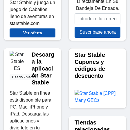
Directamente En Su
Star Stable y juega un
Bandeja De Entrada.
juego de Caballos
lleno de aventuras en
starstable.com
Suscríbase ahora
Ver oferta
Descarg
Star Stable
a la
Cupones y
aplicaci
códigos de
ón Star
descuento
Usado 2 veces
Stable
Star Stable en línea
está disponible para
PC, Mac, iPhone y
iPad. Descarga las
aplicaciones y
Tiendas
diviértete en tu
relacionadas