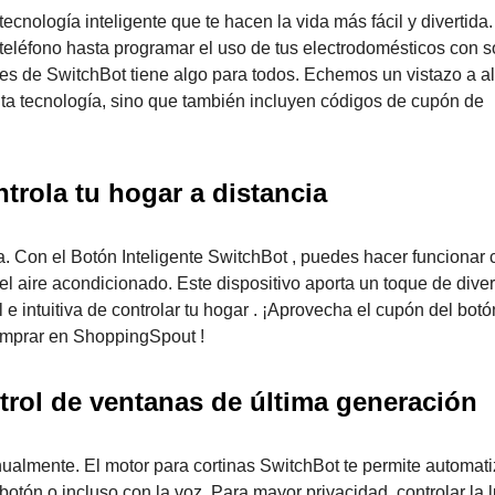
ecnología inteligente que te hacen la vida más fácil y divertida
 teléfono hasta programar el uso de tus electrodomésticos con s
entes de SwitchBot tiene algo para todos. Echemos un vistazo a 
ta tecnología, sino que también incluyen códigos de cupón de
trola tu hogar a distancia
. Con el Botón Inteligente SwitchBot , puedes hacer funcionar 
el aire acondicionado. Este dispositivo aporta un toque de diver
 e intuitiva de controlar tu hogar . ¡Aprovecha el cupón del botó
comprar en ShoppingSpout !
trol de ventanas de última generación
nualmente. El motor para cortinas SwitchBot te permite automati
botón o incluso con la voz. Para mayor privacidad, controlar la 