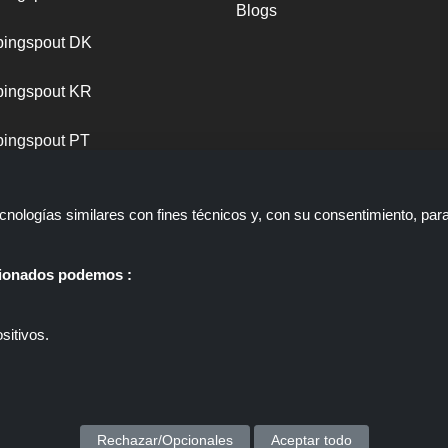
Blogs
ingspout DK
ingspout KR
ingspout PT
nologías similares con fines técnicos y, con su consentimiento, par
ccionados podemos :
sitivos.
 web que presenta ofertas, descuentos y cupones; Estas ofertas u ofer
ppingspout.com/es o su personal no participan cuando usted realiza un
gspout.com/es gana comisiones únicamente a través de estos enlaces/
Copyright © 2026 ShoppingSpout. Todos los derechos reservados.
Rechazar/Opcionales
Aceptar todo