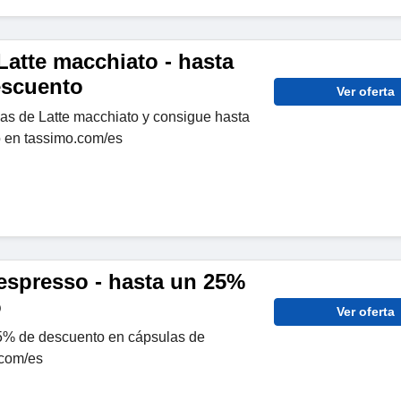
Latte macchiato - hasta
escuento
Ver oferta
las de Latte macchiato y consigue hasta
 en tassimo.com/es
espresso - hasta un 25%
o
Ver oferta
5% de descuento en cápsulas de
.com/es