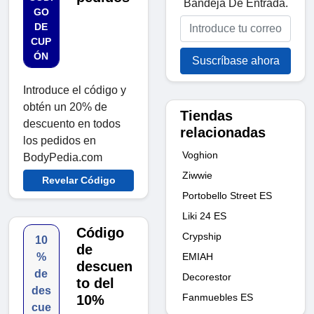
Bandeja De Entrada.
GO
DE
CUP
ÓN
Suscríbase ahora
Introduce el código y
obtén un 20% de
Tiendas
descuento en todos
relacionadas
los pedidos en
Voghion
BodyPedia.com
Ziwwie
Revelar Código
Portobello Street ES
Liki 24 ES
Código
Crypship
10
de
EMIAH
%
descuen
de
Decorestor
to del
des
Fanmuebles ES
10%
cue