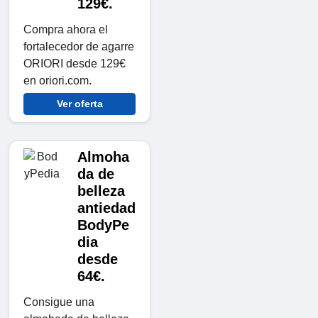
129€.
Compra ahora el
fortalecedor de agarre
ORIORI desde 129€
en oriori.com.
Ver oferta
Almoha
da de
belleza
antiedad
BodyPe
dia
desde
64€.
Consigue una