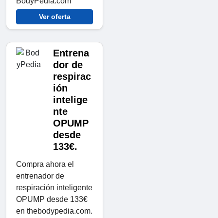
BodyPedia.com
Ver oferta
Entrena
dor de
respirac
ión
intelige
nte
OPUMP
desde
133€.
Compra ahora el
entrenador de
respiración inteligente
OPUMP desde 133€
en thebodypedia.com.