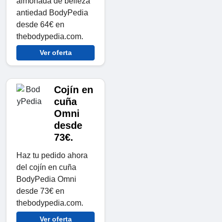
almohada de belleza
antiedad BodyPedia
desde 64€ en
thebodypedia.com.
Ver oferta
Cojín en
cuña
Omni
desde
73€.
Haz tu pedido ahora
del cojín en cuña
BodyPedia Omni
desde 73€ en
thebodypedia.com.
Ver oferta