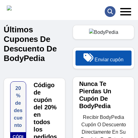
Últimos
Cupones De
Descuento De
BodyPedia
Enviar cupón
Nunca Te
Código
20
Pierdas Un
de
%
Cupón De
cupón
de
BodyPedia
del 20%
des
en
Recibir BodyPedia
cue
todos
Cupón O Descuento
nto
los
Directamente En Su
pedidos
CÓDI