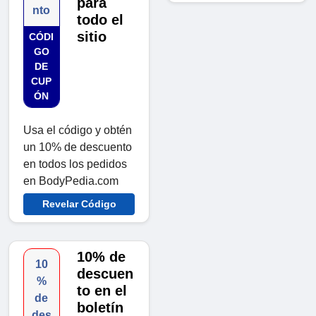
para
nto
todo el
sitio
CÓDI
GO
DE
CUP
ÓN
Usa el código y obtén
un 10% de descuento
en todos los pedidos
en BodyPedia.com
Revelar Código
10% de
10
descuen
%
to en el
de
boletín
des