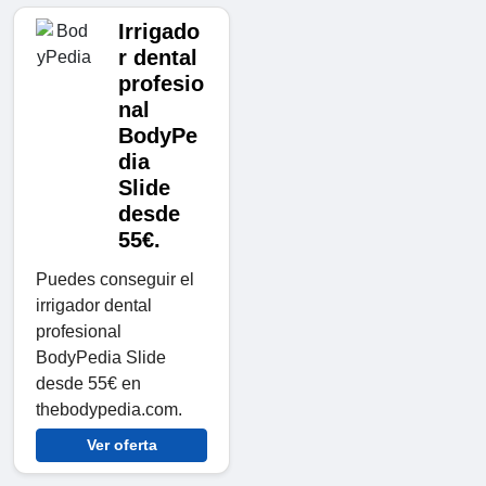
Irrigado
r dental
profesio
nal
BodyPe
dia
Slide
desde
55€.
Puedes conseguir el
irrigador dental
profesional
BodyPedia Slide
desde 55€ en
thebodypedia.com.
Ver oferta