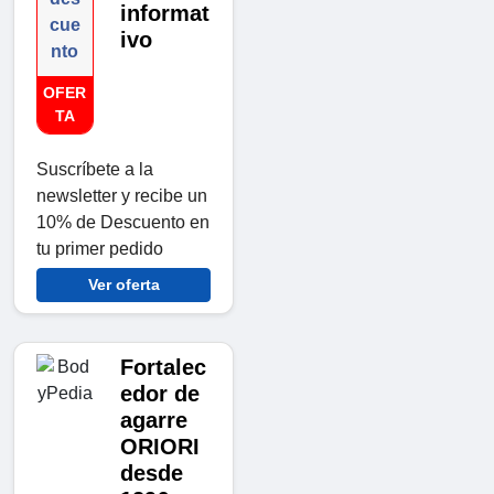
informat
cue
ivo
nto
OFER
TA
Suscríbete a la
newsletter y recibe un
10% de Descuento en
tu primer pedido
Ver oferta
Fortalec
edor de
agarre
ORIORI
desde