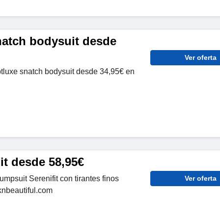
natch bodysuit desde
Ver oferta
ptluxe snatch bodysuit desde 34,95€ en
it desde 58,95€
umpsuit Serenifit con tirantes finos
Ver oferta
knbeautiful.com