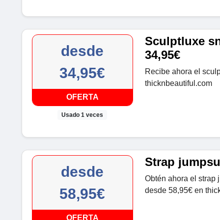
Sculptluxe s
desde
34,95€
34,95€
Recibe ahora el scul
thicknbeautiful.com
OFERTA
Usado 1 veces
Strap jumpsu
desde
Obtén ahora el strap j
58,95€
desde 58,95€ en thic
OFERTA