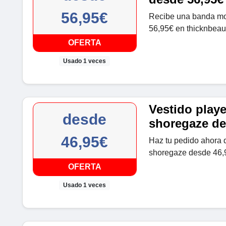
56,95€
Recibe una banda mol
56,95€ en thicknbeau
OFERTA
Usado 1 veces
Vestido playe
desde
shoregaze de
46,95€
Haz tu pedido ahora d
shoregaze desde 46,9
OFERTA
Usado 1 veces