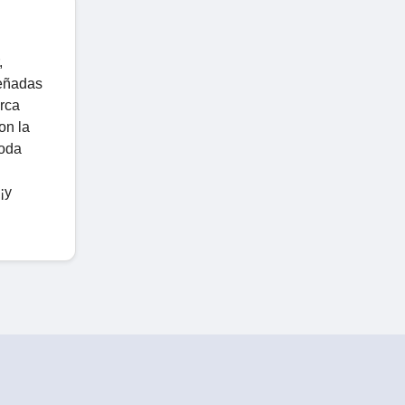
,
señadas
arca
on la
moda
¡y