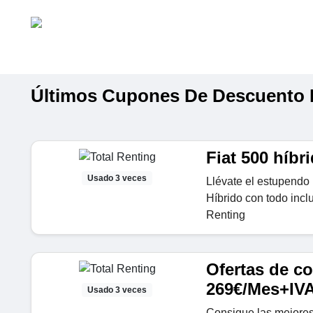
Últimos Cupones De Descuento D
Fiat 500 híb
Usado 3 veces
Llévate el estupendo
Híbrido con todo incl
Renting
Ofertas de c
269€/Mes+IV
Usado 3 veces
Consigue las mejores 