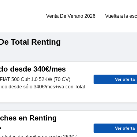
Venta De Verano 2026
Vuelta a la es
e Total Renting
rido desde 340€/mes
 FIAT 500 Cult 1.0 52KW (70 CV)
Ver oferta
uido desde sólo 340€/mes+iva con Total
oches en Renting
A
Ver oferta
ofertas de alquiler de coche 269€ /