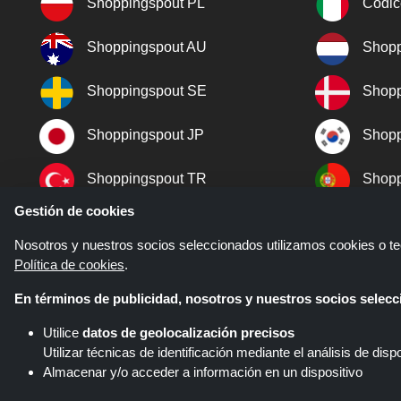
Shoppingspout PL
Codic
Shoppingspout AU
Shopp
Shoppingspout SE
Shopp
Shoppingspout JP
Shopp
Shoppingspout TR
Shopp
Gestión de cookies
Shoppingspout NO
Nosotros y nuestros socios seleccionados utilizamos cookies o tec
Política de cookies
.
En términos de publicidad, nosotros y nuestros socios sele
Utilice
datos de geolocalización precisos
Utilizar técnicas de identificación mediante el análisis de dispo
Almacenar y/o acceder a información en un dispositivo
Shoppingspout.com/es es un sitio
diferentes redes de afiliados. Sho