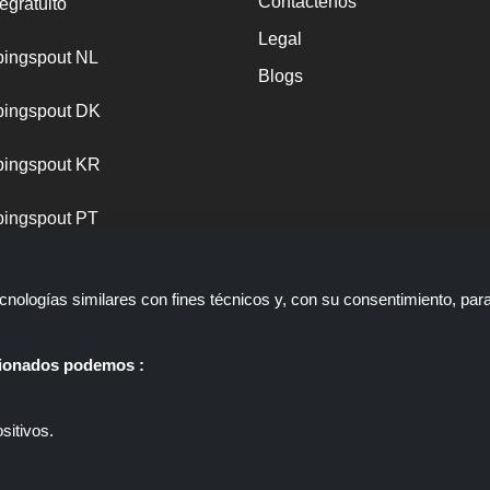
Contáctenos
egratuito
Legal
ingspout NL
Blogs
ingspout DK
ingspout KR
ingspout PT
nologías similares con fines técnicos y, con su consentimiento, par
ccionados podemos :
sitivos.
 web que presenta ofertas, descuentos y cupones; Estas ofertas u ofer
ppingspout.com/es o su personal no participan cuando usted realiza un