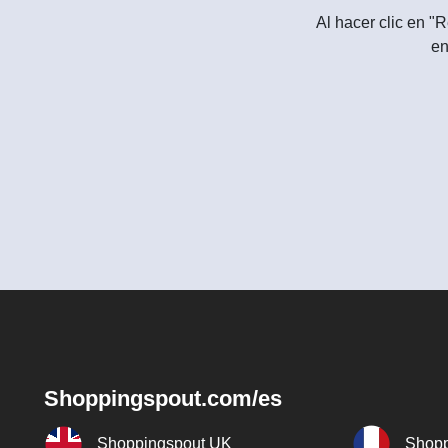
Al hacer clic en "R
en
Shoppingspout.com/es
Shoppingspout UK
Shopp