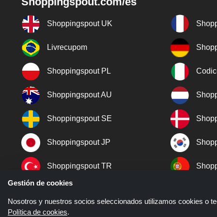
Shoppingspout.com/es
Shoppingspout UK
Shopp
Livrecupom
Shopp
Shoppingspout PL
Codic
Shoppingspout AU
Shopp
Shoppingspout SE
Shopp
Shoppingspout JP
Shopp
Shoppingspout TR
Shopp
Gestión de cookies
Shoppingspout NO
Nosotros y nuestros socios seleccionados utilizamos cookies o tec
Política de cookies
.