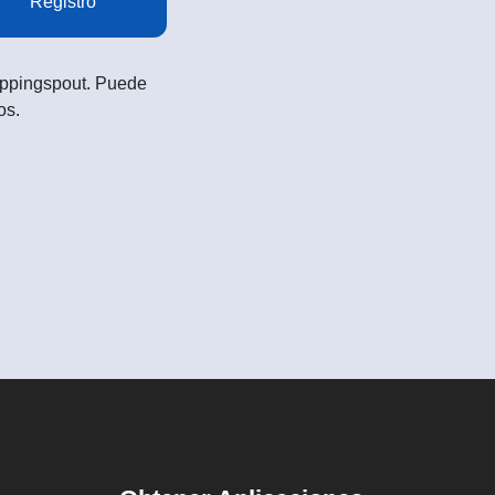
Registro
Shoppingspout. Puede
os.