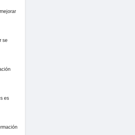
 mejorar
r se
ación
es es
formación