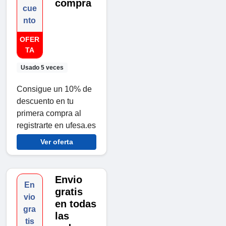
compra
cue
nto
OFER
TA
Usado 5 veces
Consigue un 10% de
descuento en tu
primera compra al
registrarte en ufesa.es
Ver oferta
Envio
En
gratis
vio
en todas
gra
las
tis