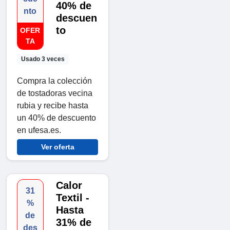
40% de
nto
descuen
to
OFER
TA
Usado 3 veces
Compra la colección
de tostadoras vecina
rubia y recibe hasta
un 40% de descuento
en ufesa.es.
Ver oferta
Calor
31
Textil -
%
Hasta
de
31% de
des