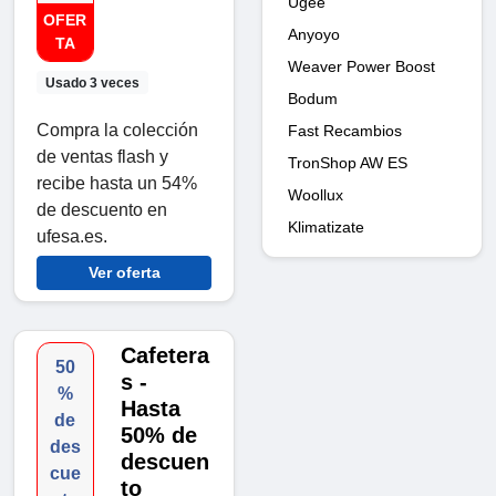
Ugee
OFER
Anyoyo
TA
Weaver Power Boost
Usado 3 veces
Bodum
Compra la colección
Fast Recambios
de ventas flash y
TronShop AW ES
recibe hasta un 54%
Woollux
de descuento en
Klimatizate
ufesa.es.
Ver oferta
Cafetera
50
s -
%
Hasta
de
50% de
des
descuen
cue
to