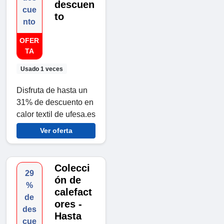
descuen
cue
to
nto
OFER
TA
Usado 1 veces
Disfruta de hasta un
31% de descuento en
calor textil de ufesa.es
Ver oferta
Colecci
29
ón de
%
calefact
de
ores -
des
Hasta
cue