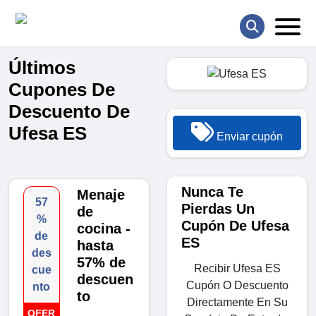
Últimos
Cupones De
Descuento De
Ufesa ES
Enviar cupón
Nunca Te
Menaje
57
Pierdas Un
de
%
Cupón De Ufesa
cocina -
de
ES
hasta
des
57% de
Recibir Ufesa ES
cue
descuen
Cupón O Descuento
nto
to
Directamente En Su
OFER