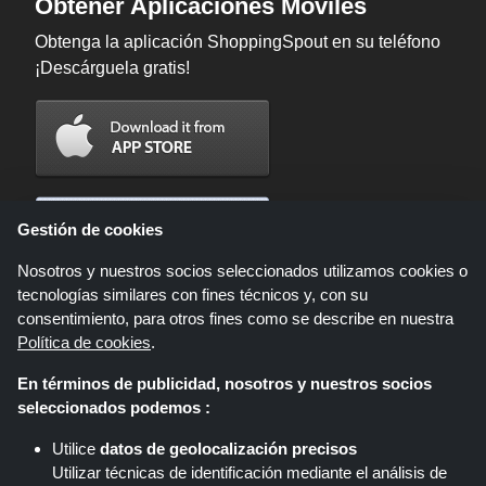
Obtener Aplicaciones Móviles
Obtenga la aplicación ShoppingSpout en su teléfono
¡Descárguela gratis!
Gestión de cookies
Nosotros y nuestros socios seleccionados utilizamos cookies o
tecnologías similares con fines técnicos y, con su
consentimiento, para otros fines como se describe en nuestra
Política de cookies
.
En términos de publicidad, nosotros y nuestros socios
Shoppingspout.com/es es un sitio web que presenta ofertas, descuentos y
seleccionados podemos :
cupones; Estas ofertas u ofertas están disponibles a través de diferentes
redes de afiliados. Shoppingspout.com/es o su personal no participan
Utilice
datos de geolocalización precisos
cuando usted realiza una compra a través de estos enlaces,
Utilizar técnicas de identificación mediante el análisis de
Shoppingspout.com/es gana comisiones únicamente a través de estos