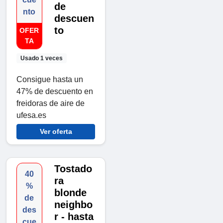
de
nto
descuen
to
OFER
TA
Usado 1 veces
Consigue hasta un
47% de descuento en
freidoras de aire de
ufesa.es
Ver oferta
Tostado
40
ra
%
blonde
de
neighbo
des
r - hasta
cue