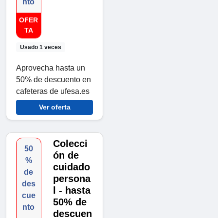
nto
OFER
TA
Usado 1 veces
Aprovecha hasta un
50% de descuento en
cafeteras de ufesa.es
Ver oferta
Colecci
50
ón de
%
cuidado
de
persona
des
l - hasta
cue
50% de
nto
descuen