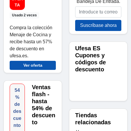
Bandeja De Entrada.
TA
Usado 2 veces
Suscríbase ahora
Compra la colección
Menaje de Cocina y
recibe hasta un 57%
Ufesa ES
de descuento en
Cupones y
ufesa.es.
códigos de
Ver oferta
descuento
Ventas
54
flash -
%
hasta
de
54% de
des
Tiendas
descuen
cue
relacionadas
to
nto