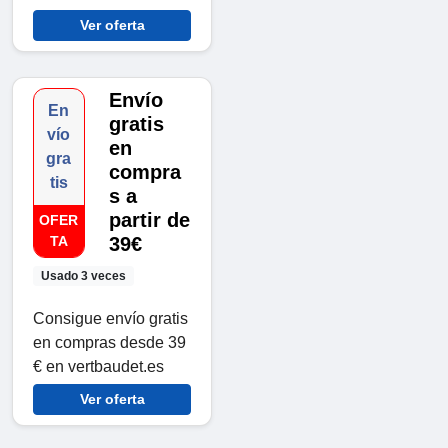
Ver oferta
Envío
En
gratis
vío
en
gra
compra
tis
s a
partir de
OFER
TA
39€
Usado 3 veces
Consigue envío gratis
en compras desde 39
€ en vertbaudet.es
Ver oferta