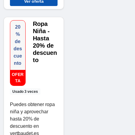
Ver oferta
Ropa
20
Niña -
%
Hasta
de
20% de
des
descuen
cue
to
nto
OFER
TA
Usado 3 veces
Puedes obtener ropa
niña y aprovechar
hasta 20% de
descuento en
vertbaudet.es