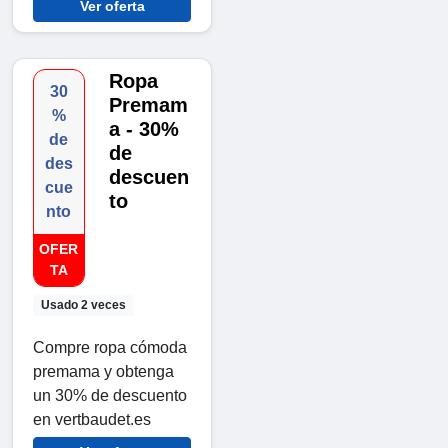
Ver oferta
Ropa
30
Premam
%
a - 30%
de
de
des
descuen
cue
to
nto
OFER
TA
Usado 2 veces
Compre ropa cómoda
premama y obtenga
un 30% de descuento
en vertbaudet.es