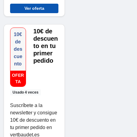
Ver oferta
10€ de
10€
descuen
de
to en tu
des
primer
cue
pedido
nto
OFER
TA
Usado 4 veces
Suscríbete a la
newsletter y consigue
10€ de descuento en
tu primer pedido en
vertbaudet.es