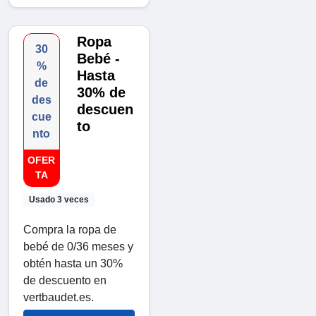
Ropa
30
Bebé -
%
Hasta
de
30% de
des
descuen
cue
to
nto
OFER
TA
Usado 3 veces
Compra la ropa de
bebé de 0/36 meses y
obtén hasta un 30%
de descuento en
vertbaudet.es.