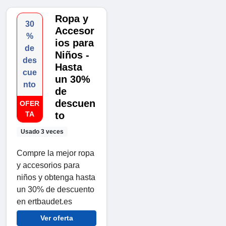
Ropa y
30
Accesor
%
ios para
de
Niños -
des
Hasta
cue
un 30%
nto
de
descuen
OFER
TA
to
Usado 3 veces
Compre la mejor ropa
y accesorios para
niños y obtenga hasta
un 30% de descuento
en ertbaudet.es
Ver oferta