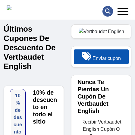
Últimos
Cupones De
Descuento De
Vertbaudet
Enviar cupón
English
Nunca Te
Pierdas Un
10% de
Cupón De
10
descuen
Vertbaudet
%
to en
English
de
todo el
des
sitio
Recibir Vertbaudet
cue
English Cupón O
nto