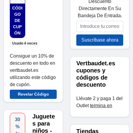
Descuento
CÓDI
Directamente En Su
GO
Bandeja De Entrada.
DE
CUP
ÓN
Suscríbase ahora
Usado 4 veces
Consigue un 10% de
Vertbaudet.es
descuento en todo en
cupones y
vertbaudet.es
códigos de
utilizando este código
descuento
de cupón.
Revelar Código
Llévate 2 y paga 1 del
Outlet
termina en
Juguete
30
s para
%
niños -
Tiendas