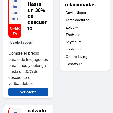
de
Hasta
relacionadas
des
un 30%
David Nieper
cue
de
nto
Templodefutbol
descuen
Zolucky
to
OFER
TA
TheHues
Seymoure
Usado 3 veces
Footshop
Compre el precio
Ornare Living
barato de los juguetes
Cosatto ES
para niños y obtenga
hasta un 30% de
descuento en
vertbaudet.es
Ver oferta
calzado