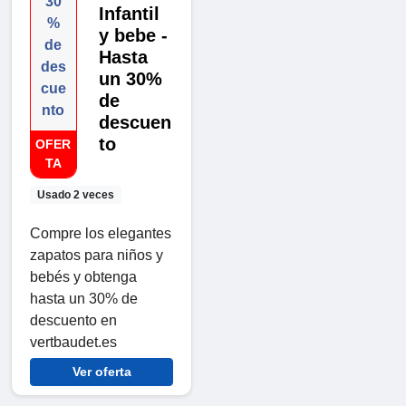
30
Infantil
%
y bebe -
de
Hasta
des
un 30%
cue
de
nto
descuen
to
OFER
TA
Usado 2 veces
Compre los elegantes
zapatos para niños y
bebés y obtenga
hasta un 30% de
descuento en
vertbaudet.es
Ver oferta