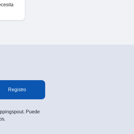
ecesita
Registro
Shoppingspout. Puede
os.