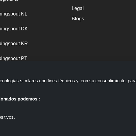
Legal
ingspout NL
Blogs
ingspout DK
ingspout KR
ingspout PT
nologías similares con fines técnicos y, con su consentimiento, par
ccionados podemos :
sitivos.
 web que presenta ofertas, descuentos y cupones; Estas ofertas u ofer
ppingspout.com/es o su personal no participan cuando usted realiza un