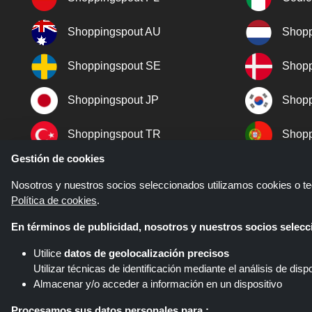
Shoppingspout AU
Shopp
Shoppingspout SE
Shopp
Shoppingspout JP
Shopp
Shoppingspout TR
Shopp
Gestión de cookies
Shoppingspout NO
Nosotros y nuestros socios seleccionados utilizamos cookies o tec
Política de cookies
.
En términos de publicidad, nosotros y nuestros socios sele
Utilice
datos de geolocalización precisos
Utilizar técnicas de identificación mediante el análisis de dispo
Almacenar y/o acceder a información en un dispositivo
Shoppingspout.com/es es un sitio
diferentes redes de afiliados. Sho
Procesamos sus datos personales para :