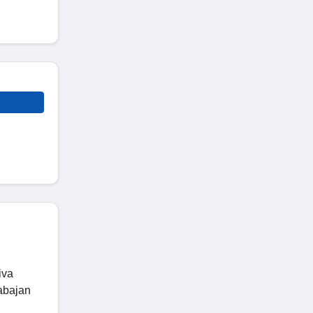
iva
rabajan