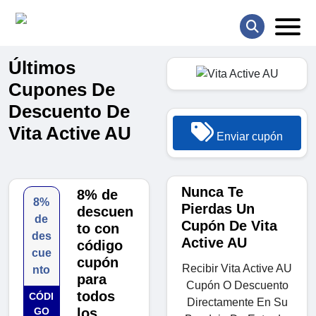
Últimos
Cupones De
Descuento De
Vita Active AU
Enviar cupón
Nunca Te
8% de
8%
Pierdas Un
descuen
de
Cupón De Vita
to con
des
Active AU
código
cue
cupón
Recibir Vita Active AU
nto
para
Cupón O Descuento
todos
CÓDI
Directamente En Su
GO
los