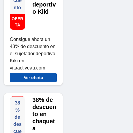
cue
deportiv
nto
o Kiki
OFER
TA
Consigue ahora un
43% de descuento en
el sujetador deportivo
Kiki en
vitaactiveau.com
Ver oferta
38% de
38
descuen
%
to en
de
chaquet
des
a
cue