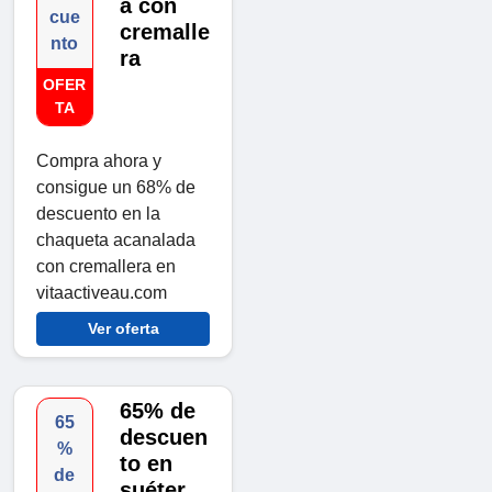
a con
cue
cremalle
nto
ra
OFER
TA
Compra ahora y
consigue un 68% de
descuento en la
chaqueta acanalada
con cremallera en
vitaactiveau.com
Ver oferta
65% de
65
descuen
%
to en
de
suéter