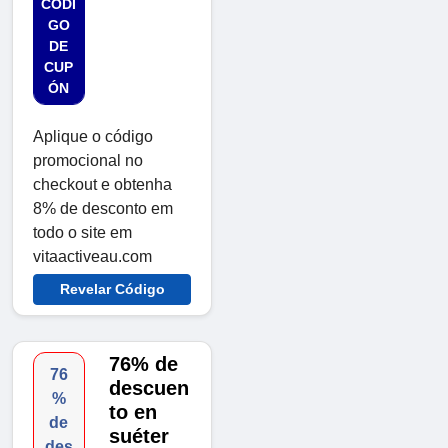
CÓDI
GO
DE
CUP
ÓN
Aplique o código
promocional no
checkout e obtenha
8% de desconto em
todo o site em
vitaactiveau.com
Revelar Código
76% de
76
descuen
%
to en
de
suéter
des