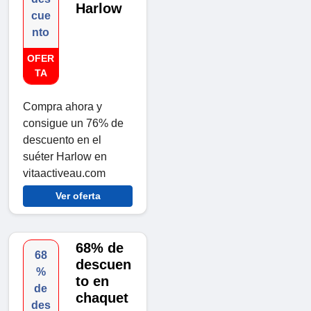
Harlow
cue
nto
OFER
TA
Compra ahora y
consigue un 76% de
descuento en el
suéter Harlow en
vitaactiveau.com
Ver oferta
68% de
68
descuen
%
to en
de
chaquet
des