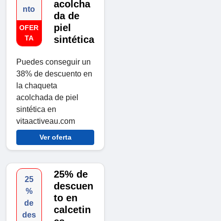
acolcha
nto
da de
piel
OFER
TA
sintética
Puedes conseguir un
38% de descuento en
la chaqueta
acolchada de piel
sintética en
vitaactiveau.com
Ver oferta
25% de
25
descuen
%
to en
de
calcetin
des