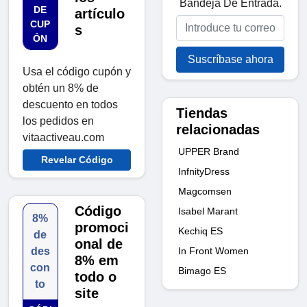
Bandeja De Entrada.
DE
artículo
CUP
s
ÓN
Suscríbase ahora
Usa el código cupón y
obtén un 8% de
descuento en todos
Tiendas
los pedidos en
relacionadas
vitaactiveau.com
UPPER Brand
Revelar Código
InfnityDress
Magcomsen
Código
Isabel Marant
8%
promoci
Kechiq ES
de
onal de
In Front Women
des
8% em
con
Bimago ES
todo o
to
site