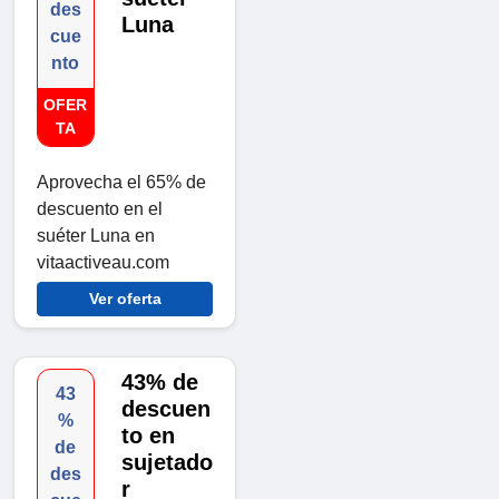
des
Luna
cue
nto
OFER
TA
Aprovecha el 65% de
descuento en el
suéter Luna en
vitaactiveau.com
Ver oferta
43% de
43
descuen
%
to en
de
sujetado
des
r