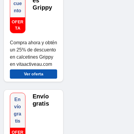
es
cue
Grippy
nto
OFER
TA
Compra ahora y obtén
un 25% de descuento
en calcetines Grippy
en vitaactiveau.com
Ver oferta
Envío
En
gratis
vío
gra
tis
OFER