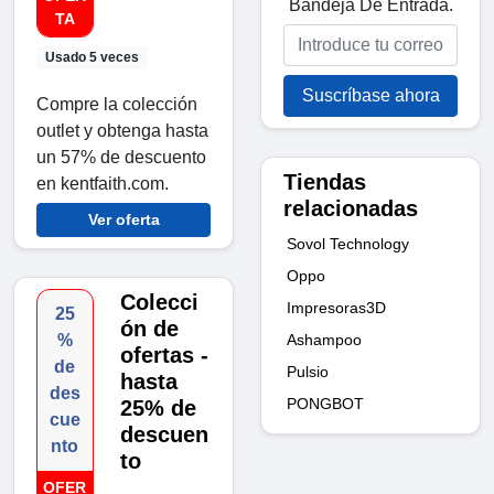
Bandeja De Entrada.
TA
Usado 5 veces
Suscríbase ahora
Compre la colección
outlet y obtenga hasta
un 57% de descuento
Tiendas
en kentfaith.com.
relacionadas
Ver oferta
Sovol Technology
Oppo
Colecci
Impresoras3D
25
ón de
Ashampoo
%
ofertas -
de
Pulsio
hasta
des
PONGBOT
25% de
cue
descuen
nto
to
OFER