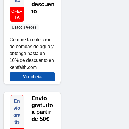
nto
descuen
to
OFER
TA
Usado 3 veces
Compre la colección
de bombas de agua y
obtenga hasta un
10% de descuento en
kentfaith.com.
Ver oferta
Envío
En
gratuito
vío
a partir
gra
de 50€
tis