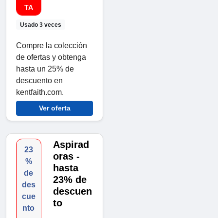
TA
Usado 3 veces
Compre la colección
de ofertas y obtenga
hasta un 25% de
descuento en
kentfaith.com.
Ver oferta
Aspirad
23
oras -
%
hasta
de
23% de
des
descuen
cue
to
nto