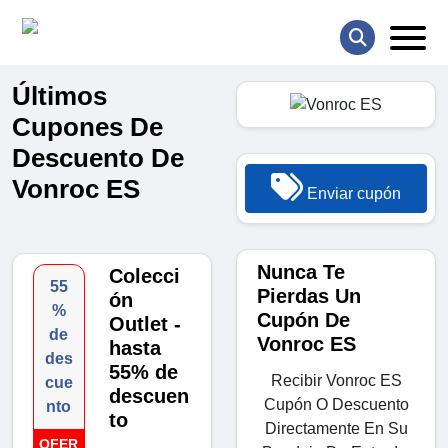
Últimos
Cupones De
Descuento De
Vonroc ES
Enviar cupón
Nunca Te
Colecci
55
Pierdas Un
ón
%
Cupón De
Outlet -
de
Vonroc ES
hasta
des
55% de
Recibir Vonroc ES
cue
descuen
Cupón O Descuento
nto
to
Directamente En Su
OFER