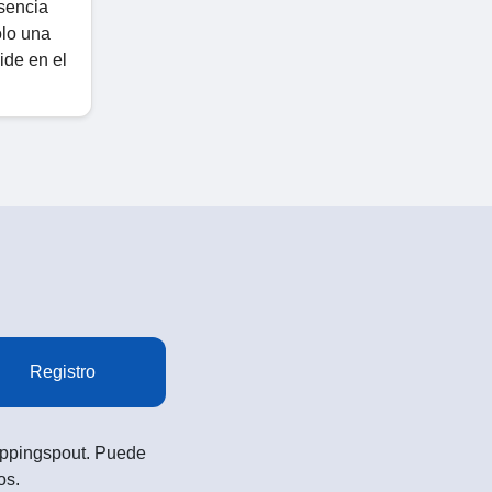
sencia
olo una
ide en el
Registro
Shoppingspout. Puede
os.