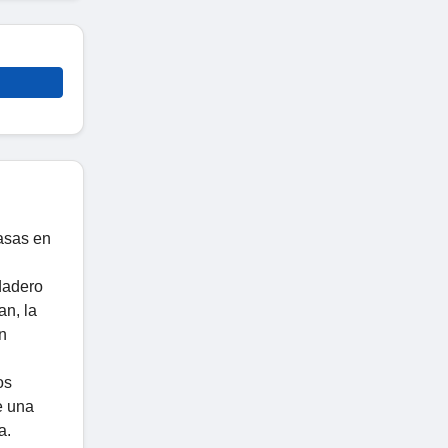
asas en
dadero
an, la
n
os
e una
a.