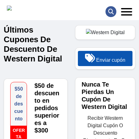
Últimos
Cupones De
Descuento De
Western Digital
Enviar cupón
Nunca Te
$50 de
$50
Pierdas Un
descuen
de
Cupón De
to en
des
Western Digital
pedidos
cue
superior
Recibir Western
nto
es a
Digital Cupón O
$300
OFER
Descuento
TA