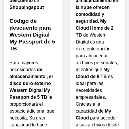
descuento
de
almacenamiento en
Shoppingspout
la nube ofrecen
comodidad y
Código de
seguridad. My
descuento para
Cloud Home de 2
Western Digital
TB
de Western
My Passport de 5
Digital es una
TB
excelente opción
para almacenar
Para mayores
archivos personales,
necesidades
de
mientras que
My
almacenamiento , el
Cloud de 8 TB
es
disco duro externo
ideal para las
Western Digital My
necesidades
Passport de 5 TB le
empresariales.
proporcionará el
Gracias a la
espacio adicional que
capacidad
de My
necesita. Su gran
Cloud
para acceder
capacidad lo hace
a sus archivos desde