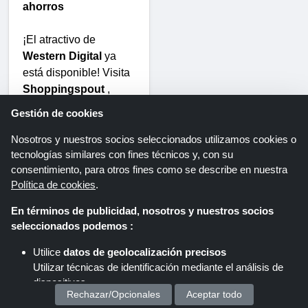
ahorros
¡El atractivo de
Western Digital
ya
está disponible! Visita
Shoppingspout
,
descubre las últimas
Gestión de cookies
ofertas
y usa
cupones
exclusivos
Nosotros y nuestros socios seleccionados utilizamos cookies o
tecnologías similares con fines técnicos y, con su
de nuestro sitio web
consentimiento, para otros fines como se describe en nuestra
para recibir diversos
Política de cookies
.
descuentos
en todo
tipo de
productos WD
En términos de publicidad, nosotros y nuestros socios
hoy mismo, desde
seleccionados podemos :
discos duros
Utilice
datos de geolocalización precisos
externos
hasta
SSD
Utilizar técnicas de identificación mediante el análisis de
para juegos
.
dispositivos.
¡Tenemos algo para
Rechazar/Opcionales
Aceptar todo
Almacenar y/o acceder a información en un dispositivo
cada necesidad!