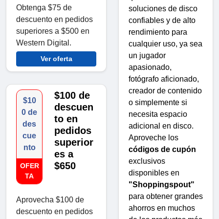
Obtenga $75 de
soluciones de disco
descuento en pedidos
confiables y de alto
superiores a $500 en
rendimiento para
Western Digital.
cualquier uso, ya sea
un jugador
Ver oferta
apasionado,
fotógrafo aficionado,
creador de contenido
$100 de
$10
o simplemente si
descuen
0 de
necesita espacio
to en
des
adicional en disco.
pedidos
cue
Aproveche los
superior
nto
códigos de cupón
es a
exclusivos
$650
OFER
disponibles en
TA
"Shoppingspout"
para obtener grandes
Aprovecha $100 de
ahorros en muchos
descuento en pedidos