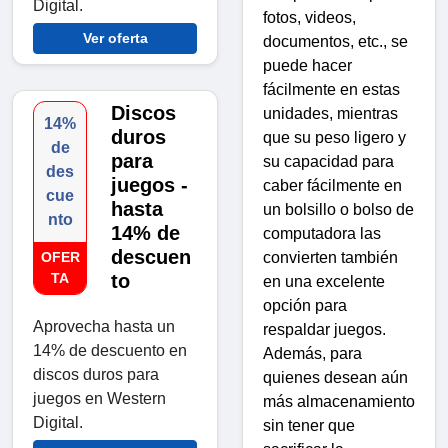
Digital.
fotos, videos,
Ver oferta
documentos, etc., se
puede hacer
fácilmente en estas
Discos
unidades, mientras
14%
duros
que su peso ligero y
de
para
su capacidad para
des
juegos -
caber fácilmente en
cue
hasta
un bolsillo o bolso de
nto
14% de
computadora las
descuen
OFER
convierten también
TA
to
en una excelente
opción para
Aprovecha hasta un
respaldar juegos.
14% de descuento en
Además, para
discos duros para
quienes desean aún
juegos en Western
más almacenamiento
Digital.
sin tener que