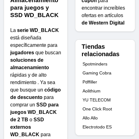
Almacenamiento
cupón
para
para juegos y
encontrar increíbles
SSD WD_BLACK
ofertas en artículos
de Western Digital
La
serie WD_BLACK
está diseñada
específicamente para
Tiendas
jugadores
que buscan
relacionadas
soluciones de
Spotminders
almacenamiento
Gaming Cobra
rápidas y de alto
Pdffiller
rendimiento . Ya sea
que busque un
código
Aolithium
de descuento
para
YU TELECOM
comprar un
SSD para
One Click Root
juegos WD_BLACK
Allo Allo
de 2 TB
o
SSD
externos
Electrotodo ES
WD_BLACK
para