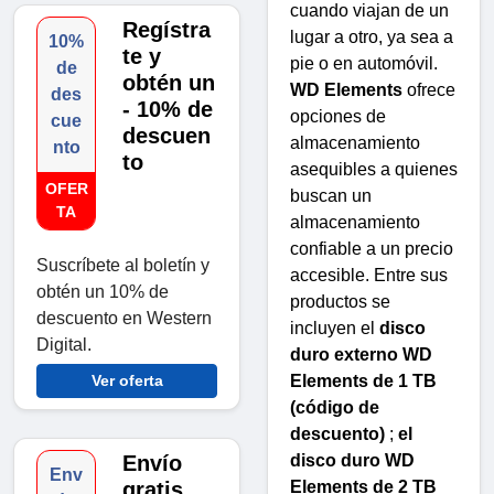
cuando viajan de un
Regístra
lugar a otro, ya sea a
10%
te y
pie o en automóvil.
de
obtén un
WD Elements
ofrece
des
- 10% de
opciones de
cue
descuen
almacenamiento
nto
to
asequibles a quienes
OFER
buscan un
TA
almacenamiento
confiable a un precio
Suscríbete al boletín y
accesible. Entre sus
obtén un 10% de
productos se
descuento en Western
incluyen el
disco
Digital.
duro externo WD
Ver oferta
Elements de 1 TB
(código de
descuento)
;
el
Envío
disco duro WD
Env
gratis
Elements de 2 TB