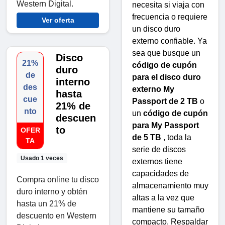
Western Digital.
necesita si viaja con
frecuencia o requiere
Ver oferta
un disco duro
externo confiable. Ya
sea que busque un
Disco
21%
código de cupón
duro
de
para el disco duro
interno
des
externo My
hasta
cue
Passport de 2 TB
o
21% de
nto
un
código de cupón
descuen
para My Passport
to
OFER
de 5 TB
, toda la
TA
serie de discos
Usado 1 veces
externos tiene
capacidades de
Compra online tu disco
almacenamiento muy
duro interno y obtén
altas a la vez que
hasta un 21% de
mantiene su tamaño
descuento en Western
compacto. Respaldar