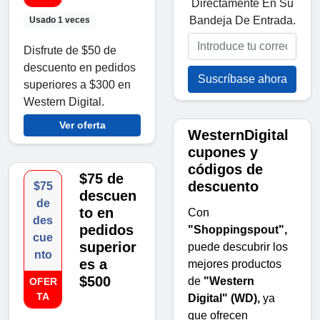
Directamente En Su
Bandeja De Entrada.
Usado 1 veces
Disfrute de $50 de
descuento en pedidos
Suscríbase ahora
superiores a $300 en
Western Digital.
Ver oferta
WesternDigital
cupones y
códigos de
$75 de
descuento
$75
descuen
de
to en
Con
des
pedidos
"Shoppingspout",
cue
superior
puede descubrir los
nto
es a
mejores productos
$500
de
"Western
OFER
TA
Digital" (WD),
ya
que ofrecen