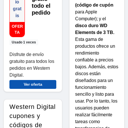
ío
todo el
(código de cupón
grat
pedido
para Apple
is
Computer); y el
disco duro WD
OFER
TA
Elements de 3 TB.
Esta gama de
Usado 1 veces
productos ofrece un
rendimiento
Disfrute de envío
confiable a precios
gratuito para todos los
bajos. Además, estos
pedidos en Western
discos están
Digital.
diseñados para un
Ver oferta
funcionamiento
sencillo y listo para
usar. Por lo tanto, los
Western Digital
usuarios pueden
cupones y
realizar fácilmente
tareas como
códigos de