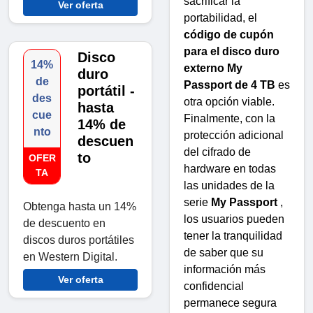
sacrificar la
Ver oferta
portabilidad, el
código de cupón
para el disco duro
Disco
14%
externo My
duro
de
Passport de 4 TB
es
portátil -
des
otra opción viable.
hasta
cue
Finalmente, con la
14% de
nto
protección adicional
descuen
del cifrado de
to
OFER
hardware en todas
TA
las unidades de la
serie
My Passport
,
Obtenga hasta un 14%
los usuarios pueden
de descuento en
tener la tranquilidad
discos duros portátiles
de saber que su
en Western Digital.
información más
Ver oferta
confidencial
permanece segura