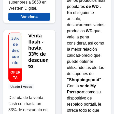
de los productos más
superiores a $650 en
populares
de WD
.
Western Digital.
En el siguiente
Ver oferta
artículo,
destacaremos varios
productos
WD
que
Venta
vale la pena
33%
flash -
considerar, así como
de
hasta
la mejor relación
des
33% de
calidad-precio que
cue
descuen
puede obtener
nto
to
utilizando las ofertas
OFER
de cupones de
TA
"Shoppingspout" .
Con la
serie My
Usado 1 veces
Passport
como su
Disfruta de la venta
dispositivo de
flash con hasta un
respaldo portátil, le
33% de descuento en
ofrece todo lo que