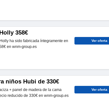
Holly 358€
Holly ha sido fabricada íntegramente en
Ver oferta
358€ en wnm-group.es
ra niños Hubi de 330€
ciza + panel de madera de la cama
Ver oferta
 precio reducido de 330€ en wnm-group.es