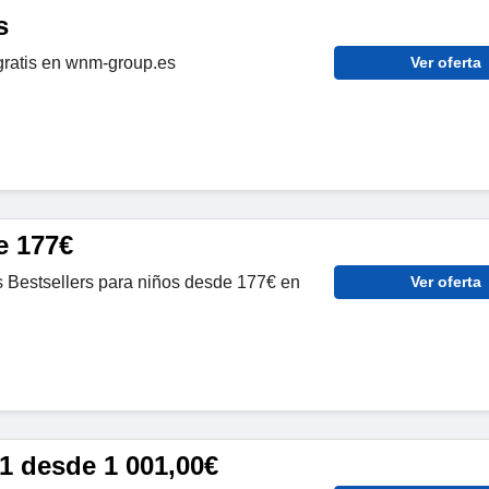
s
gratis en wnm-group.es
Ver oferta
e 177€
 Bestsellers para niños desde 177€ en
Ver oferta
1 desde 1 001,00€