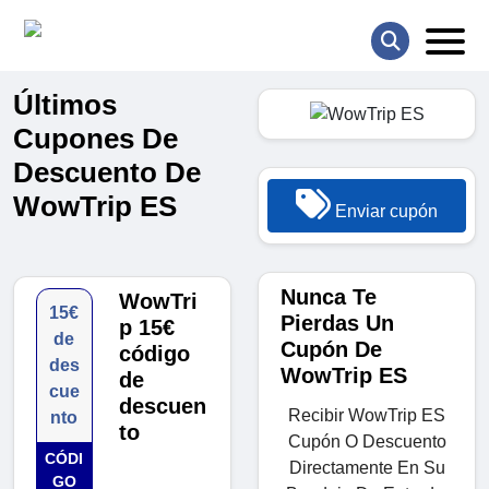
Últimos
Cupones De
Descuento De
WowTrip ES
Enviar cupón
Nunca Te
WowTri
15€
Pierdas Un
p 15€
de
Cupón De
código
des
WowTrip ES
de
cue
descuen
Recibir WowTrip ES
nto
to
Cupón O Descuento
CÓDI
Directamente En Su
GO