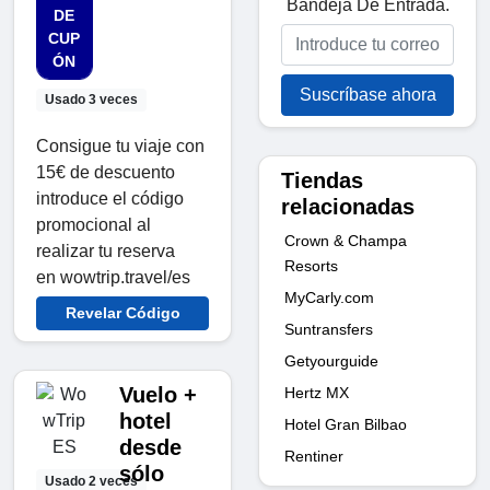
Bandeja De Entrada.
DE
CUP
ÓN
Suscríbase ahora
Usado 3 veces
Consigue tu viaje con
15€ de descuento
Tiendas
introduce el código
relacionadas
promocional al
Crown & Champa
realizar tu reserva
Resorts
en wowtrip.travel/es
MyCarly.com
Revelar Código
Suntransfers
Getyourguide
Vuelo +
Hertz MX
hotel
Hotel Gran Bilbao
desde
Rentiner
sólo
Usado 2 veces