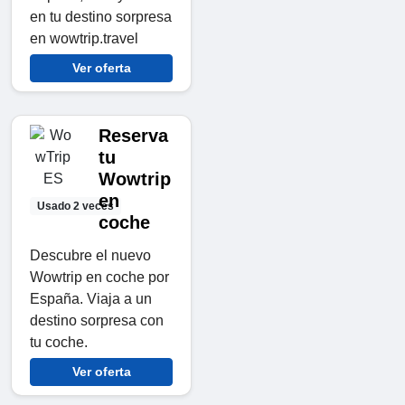
en tu destino sorpresa
en wowtrip.travel
Ver oferta
Reserva
tu
Wowtrip
en
Usado 2 veces
coche
Descubre el nuevo
Wowtrip en coche por
España. Viaja a un
destino sorpresa con
tu coche.
Ver oferta